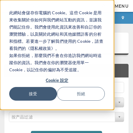
MENU
此網站會儲存你電腦的 Cookie。這些 Cookie 是用
登录
咨询与购买
來收集關於你如何與我們網站互動的資訊，並讓我
們能記住你。我們會使用此資訊來改善和自訂你的
瀏覽體驗，以及關於此網站和其他媒體訪客的分析
案例下载
和指標。若要進一步了解我們使用的 Cookie，請查
看我們的《隱私權政策》。
如果你拒絕，那麼我們不會在你造訪我們網站時追
蹤你的資訊。我們會在你的瀏覽器使用單一
Cookie，以記住你的偏好為不受追蹤。
快速搜索
Cookie 設定
接受
拒絕
按学科过滤
按产品过滤