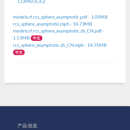
COMSOL 6.2
models.rf.rcs_sphere_asymptotic.pdf
- 1.05MB
rcs_sphere_asymptotic.mph
- 14.73MB
models.rf.rcs_sphere_asymptotic.zh_CN.pdf
-
1.13MB
中文
rcs_sphere_asymptotic.zh_CN.mph
- 14.75MB
中文
产品信息