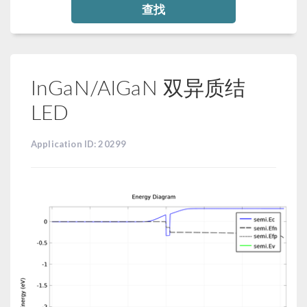
查找
InGaN/AlGaN 双异质结
LED
Application ID: 20299