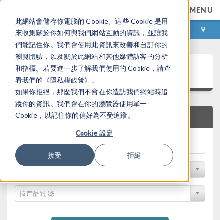
MENU
此網站會儲存你電腦的 Cookie。這些 Cookie 是用
登录
咨询与购买
來收集關於你如何與我們網站互動的資訊，並讓我
們能記住你。我們會使用此資訊來改善和自訂你的
瀏覽體驗，以及關於此網站和其他媒體訪客的分析
案例下载
和指標。若要進一步了解我們使用的 Cookie，請查
看我們的《隱私權政策》。
如果你拒絕，那麼我們不會在你造訪我們網站時追
蹤你的資訊。我們會在你的瀏覽器使用單一
Cookie，以記住你的偏好為不受追蹤。
快速搜索
Cookie 設定
接受
拒絕
按学科过滤
按产品过滤