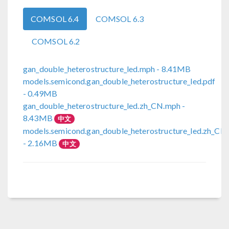
COMSOL 6.4
COMSOL 6.3
COMSOL 6.2
gan_double_heterostructure_led.mph
- 8.41MB
models.semicond.gan_double_heterostructure_led.pdf
- 0.49MB
gan_double_heterostructure_led.zh_CN.mph
-
8.43MB
中文
models.semicond.gan_double_heterostructure_led.zh_CN
- 2.16MB
中文