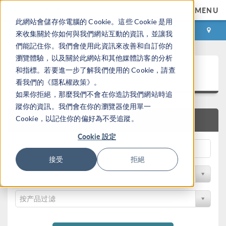
MENU
此網站會儲存你電腦的 Cookie。這些 Cookie 是用
登录
咨询与购买
來收集關於你如何與我們網站互動的資訊，並讓我
們能記住你。我們會使用此資訊來改善和自訂你的
瀏覽體驗，以及關於此網站和其他媒體訪客的分析
案例下载
和指標。若要進一步了解我們使用的 Cookie，請查
看我們的《隱私權政策》。
如果你拒絕，那麼我們不會在你造訪我們網站時追
蹤你的資訊。我們會在你的瀏覽器使用單一
Cookie，以記住你的偏好為不受追蹤。
快速搜索
Cookie 設定
接受
拒絕
按学科过滤
按产品过滤