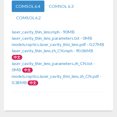
COMSOL 6.4
COMSOL 6.3
COMSOL 6.2
laser_cavity_thin_lens.mph
- 90MB
laser_cavity_thin_lens_parameters.txt
- 0MB
models.roptics.laser_cavity_thin_lens.pdf
- 0.27MB
laser_cavity_thin_lens.zh_CN.mph
- 90.06MB
中文
laser_cavity_thin_lens_parameters.zh_CN.txt
-
0MB
中文
models.roptics.laser_cavity_thin_lens.zh_CN.pdf
-
0.38MB
中文