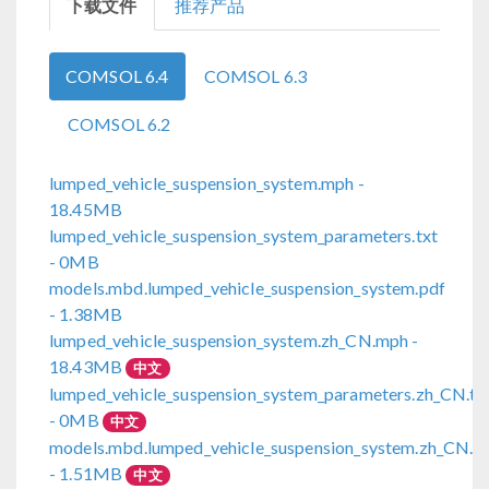
下载文件
推荐产品
COMSOL 6.4
COMSOL 6.3
COMSOL 6.2
lumped_vehicle_suspension_system.mph
-
18.45MB
lumped_vehicle_suspension_system_parameters.txt
- 0MB
models.mbd.lumped_vehicle_suspension_system.pdf
- 1.38MB
lumped_vehicle_suspension_system.zh_CN.mph
-
18.43MB
中文
lumped_vehicle_suspension_system_parameters.zh_CN.tx
- 0MB
中文
models.mbd.lumped_vehicle_suspension_system.zh_CN.p
- 1.51MB
中文