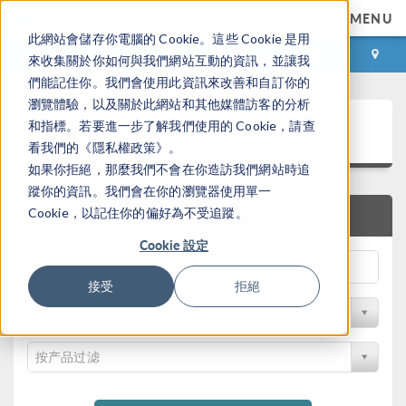
MENU
此網站會儲存你電腦的 Cookie。這些 Cookie 是用
登录
咨询与购买
來收集關於你如何與我們網站互動的資訊，並讓我
們能記住你。我們會使用此資訊來改善和自訂你的
瀏覽體驗，以及關於此網站和其他媒體訪客的分析
案例下载
和指標。若要進一步了解我們使用的 Cookie，請查
看我們的《隱私權政策》。
如果你拒絕，那麼我們不會在你造訪我們網站時追
蹤你的資訊。我們會在你的瀏覽器使用單一
Cookie，以記住你的偏好為不受追蹤。
快速搜索
Cookie 設定
接受
拒絕
按学科过滤
按产品过滤