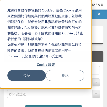
MENU
此網站會儲存你電腦的 Cookie。這些 Cookie 是用
登录
咨询与购买
來收集關於你如何與我們網站互動的資訊，並讓我
們能記住你。我們會使用此資訊來改善和自訂你的
瀏覽體驗，以及關於此網站和其他媒體訪客的分析
案例下载
和指標。若要進一步了解我們使用的 Cookie，請查
看我們的《隱私權政策》。
如果你拒絕，那麼我們不會在你造訪我們網站時追
蹤你的資訊。我們會在你的瀏覽器使用單一
Cookie，以記住你的偏好為不受追蹤。
快速搜索
Cookie 設定
接受
拒絕
按学科过滤
按产品过滤