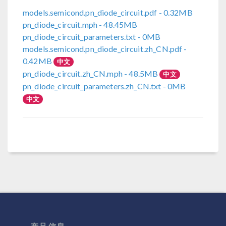
models.semicond.pn_diode_circuit.pdf
- 0.32MB
pn_diode_circuit.mph
- 48.45MB
pn_diode_circuit_parameters.txt
- 0MB
models.semicond.pn_diode_circuit.zh_CN.pdf
-
0.42MB
中文
pn_diode_circuit.zh_CN.mph
- 48.5MB
中文
pn_diode_circuit_parameters.zh_CN.txt
- 0MB
中文