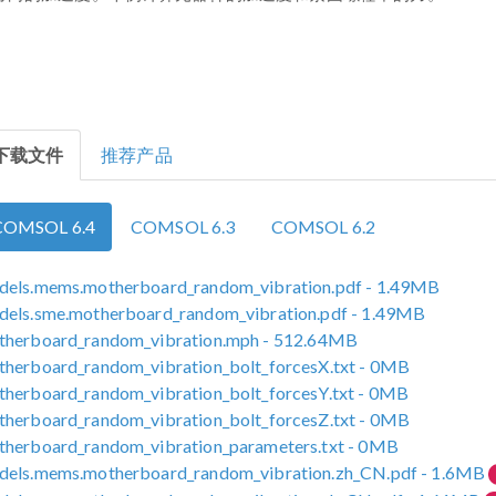
下载文件
推荐产品
COMSOL 6.4
COMSOL 6.3
COMSOL 6.2
dels.mems.motherboard_random_vibration.pdf
- 1.49MB
dels.sme.motherboard_random_vibration.pdf
- 1.49MB
therboard_random_vibration.mph
- 512.64MB
herboard_random_vibration_bolt_forcesX.txt
- 0MB
herboard_random_vibration_bolt_forcesY.txt
- 0MB
herboard_random_vibration_bolt_forcesZ.txt
- 0MB
herboard_random_vibration_parameters.txt
- 0MB
dels.mems.motherboard_random_vibration.zh_CN.pdf
- 1.6MB