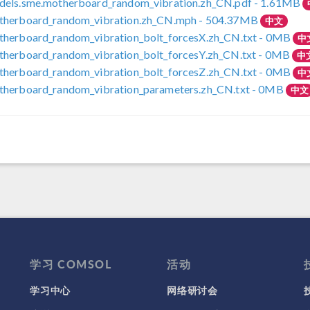
dels.sme.motherboard_random_vibration.zh_CN.pdf
- 1.61MB
therboard_random_vibration.zh_CN.mph
- 504.37MB
中文
herboard_random_vibration_bolt_forcesX.zh_CN.txt
- 0MB
中
herboard_random_vibration_bolt_forcesY.zh_CN.txt
- 0MB
中
herboard_random_vibration_bolt_forcesZ.zh_CN.txt
- 0MB
中
therboard_random_vibration_parameters.zh_CN.txt
- 0MB
中文
学习 COMSOL
活动
学习中心
网络研讨会