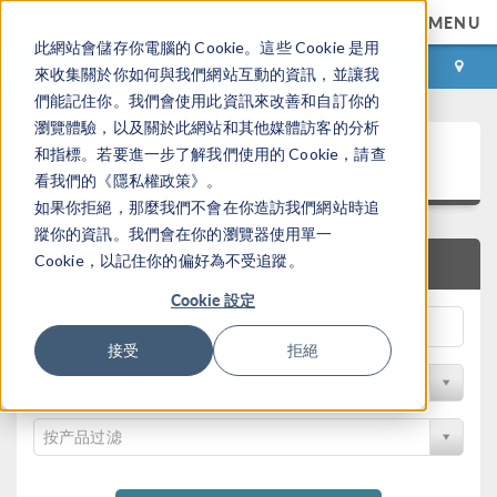
MENU
此網站會儲存你電腦的 Cookie。這些 Cookie 是用
登录
咨询与购买
來收集關於你如何與我們網站互動的資訊，並讓我
們能記住你。我們會使用此資訊來改善和自訂你的
瀏覽體驗，以及關於此網站和其他媒體訪客的分析
案例下载
和指標。若要進一步了解我們使用的 Cookie，請查
看我們的《隱私權政策》。
如果你拒絕，那麼我們不會在你造訪我們網站時追
蹤你的資訊。我們會在你的瀏覽器使用單一
Cookie，以記住你的偏好為不受追蹤。
快速搜索
Cookie 設定
接受
拒絕
按学科过滤
按产品过滤