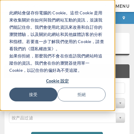
MENU
此網站會儲存你電腦的 Cookie。這些 Cookie 是用
登录
咨询与购买
來收集關於你如何與我們網站互動的資訊，並讓我
們能記住你。我們會使用此資訊來改善和自訂你的
瀏覽體驗，以及關於此網站和其他媒體訪客的分析
案例下载
和指標。若要進一步了解我們使用的 Cookie，請查
看我們的《隱私權政策》。
如果你拒絕，那麼我們不會在你造訪我們網站時追
蹤你的資訊。我們會在你的瀏覽器使用單一
Cookie，以記住你的偏好為不受追蹤。
快速搜索
Cookie 設定
接受
拒絕
按学科过滤
按产品过滤