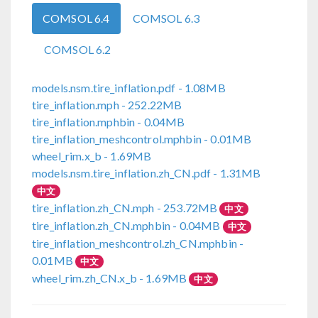
COMSOL 6.4
COMSOL 6.3
COMSOL 6.2
models.nsm.tire_inflation.pdf
- 1.08MB
tire_inflation.mph
- 252.22MB
tire_inflation.mphbin
- 0.04MB
tire_inflation_meshcontrol.mphbin
- 0.01MB
wheel_rim.x_b
- 1.69MB
models.nsm.tire_inflation.zh_CN.pdf
- 1.31MB
中文
tire_inflation.zh_CN.mph
- 253.72MB
中文
tire_inflation.zh_CN.mphbin
- 0.04MB
中文
tire_inflation_meshcontrol.zh_CN.mphbin
-
0.01MB
中文
wheel_rim.zh_CN.x_b
- 1.69MB
中文