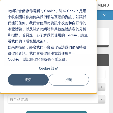
MENU
此網站會儲存你電腦的 Cookie。這些 Cookie 是用
登录
咨询与购买
來收集關於你如何與我們網站互動的資訊，並讓我
們能記住你。我們會使用此資訊來改善和自訂你的
瀏覽體驗，以及關於此網站和其他媒體訪客的分析
案例下载
和指標。若要進一步了解我們使用的 Cookie，請查
看我們的《隱私權政策》。
如果你拒絕，那麼我們不會在你造訪我們網站時追
蹤你的資訊。我們會在你的瀏覽器使用單一
Cookie，以記住你的偏好為不受追蹤。
快速搜索
Cookie 設定
接受
拒絕
按学科过滤
按产品过滤