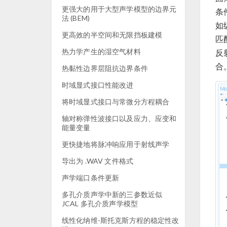
更强大的用于大型声学模型的边界元
条
法 (BEM)
如
更高效的半空间和无限挡板建模
匹配
热力学产生的湿空气材料
反
合
热黏性边界层阻抗边界条件
时域显式接口性能改进
将时域显式接口与常微分方程耦合
轴对称弹性波接口以及应力、应变和
能量变量
更快捷地将脉冲响应用于射线声学
导出为 .WAV 文件格式
声学端口条件更新
多孔介质声学中新的三参数近似
JCAL 多孔介质声学模型
线性化纳维-斯托克斯方程的稳定性改