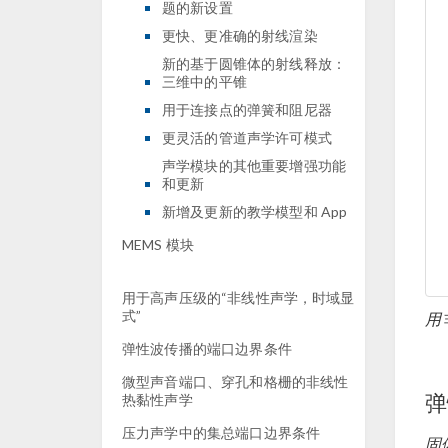
题的新设置
更快、更准确的射线渲染
新的基于圆锥体的射线释放：
三维中的平锥
用于连接点的弹簧和阻尼器
更灵活的管道声学许可模式
声学模块的其他重要增强功能
和更新
新增及更新的教学模型和 App
MEMS 模块
用于高声压级的“非线性声学，时域显
式”
用
弹性波传播的端口边界条件
微型声音端口、穿孔和格栅的非线性
弹
热黏性声学
压力声学中的集总端口边界条件
固