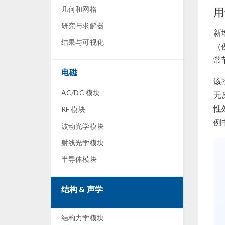
几何和网格
用
研究与求解器
新
结果与可视化
（
常
电磁
该
AC/DC 模块
无
性
RF 模块
例
波动光学模块
射线光学模块
半导体模块
结构 & 声学
结构力学模块