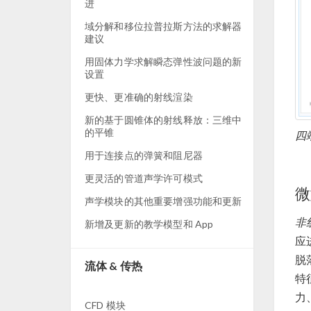
进
域分解和移位拉普拉斯方法的求解器
建议
用固体力学求解瞬态弹性波问题的新
设置
更快、更准确的射线渲染
新的基于圆锥体的射线释放：三维中
的平锥
四
用于连接点的弹簧和阻尼器
更灵活的管道声学许可模式
微
声学模块的其他重要增强功能和更新
非
新增及更新的教学模型和 App
应
脱
流体 & 传热
特
力
CFD 模块