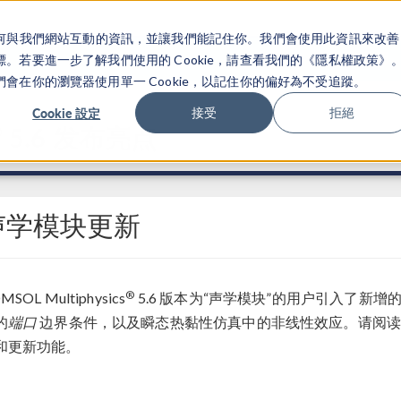
關於你如何與我們網站互動的資訊，並讓我們能記住你。我們會使用此資訊來改善
产品
行业应用
若要進一步了解我們使用的 Cookie，請查看我們的《隱私權政策》
在你的瀏覽器使用單一 Cookie，以記住你的偏好為不受追蹤。
Cookie 設定
接受
拒絕
®
5.6 发布亮点
声学模块更新
®
MSOL Multiphysics
5.6 版本为“声学模块”的用户引入了新增
的
端口
边界条件，以及瞬态热黏性仿真中的非线性效应。请阅读
和更新功能。