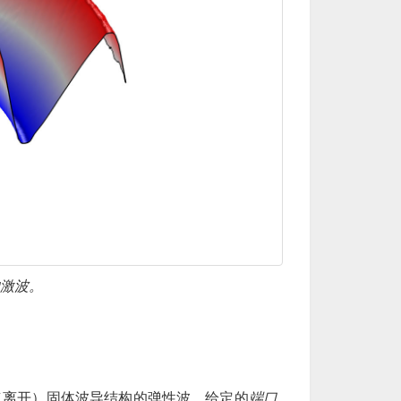
的激波。
（离开）固体波导结构的弹性波。给定的
端口