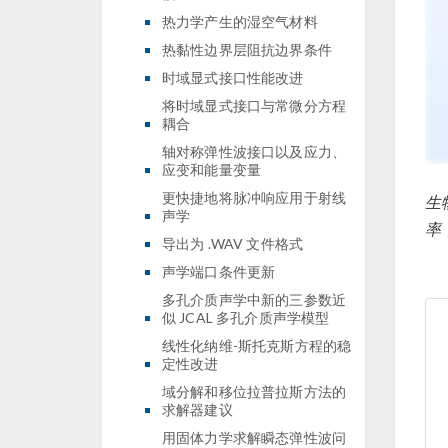
热力学产生的湿空气材料
热黏性边界层阻抗边界条件
时域显式接口性能改进
将时域显式接口与常微分方程
耦合
轴对称弹性波接口以及应力、
应变和能量变量
更快捷地将脉冲响应用于射线
生
声学
率
导出为 .WAV 文件格式
声学端口条件更新
多孔介质声学中新的三参数近
似 JCAL 多孔介质声学模型
线性化纳维-斯托克斯方程的稳
定性改进
域分解和移位拉普拉斯方法的
求解器建议
用固体力学求解瞬态弹性波问