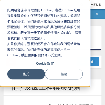
MENU
此網站會儲存你電腦的 Cookie。這些 Cookie 是用
登录
咨询与购买
來收集關於你如何與我們網站互動的資訊，並讓我
們能記住你。我們會使用此資訊來改善和自訂你的
瀏覽體驗，以及關於此網站和其他媒體訪客的分析
®
COMSOL Multiphysics
和指標。若要進一步了解我們使用的 Cookie，請查
看我們的《隱私權政策》。
5.6 发布亮点
如果你拒絕，那麼我們不會在你造訪我們網站時追
蹤你的資訊。我們會在你的瀏覽器使用單一
Cookie，以記住你的偏好為不受追蹤。
View All
Cookie 設定
接受
拒絕
化学反应工程模块更新