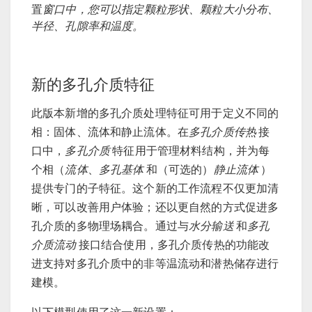
置
窗口中，您可以指定颗粒形状、颗粒大小分布、
半径、孔隙率和温度。
新的多孔介质特征
此版本新增的多孔介质处理特征可用于定义不同的
相：固体、流体和静止流体。在
多孔介质传热
接
口中，
多孔介质
特征用于管理材料结构，并为每
个相（
流体
、
多孔基体
和（可选的）
静止流体
）
提供专门的子特征。这个新的工作流程不仅更加清
晰，可以改善用户体验；还以更自然的方式促进多
孔介质的多物理场耦合。通过与
水分输送
和
多孔
介质流动
接口结合使用，多孔介质传热的功能改
进支持对多孔介质中的非等温流动和潜热储存进行
建模。
以下模型使用了这一新设置：