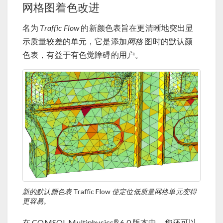
网格图着色改进
名为
Traffic Flow
的新颜色表旨在更清晰地突出显
示质量较差的单元，它是添加
网格
图时的默认颜
色表，有益于有色觉障碍的用户。
新的默认颜色表
Traffic Flow
使定位低质量网格单元变得
更容易。
®
在 COMSOL Multiphysics
6.0 版本中，您还可以