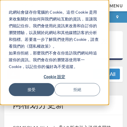
MENU
此網站會儲存你電腦的 Cookie。這些 Cookie 是用
登录
咨询与购买
來收集關於你如何與我們網站互動的資訊，並讓我
們能記住你。我們會使用此資訊來改善和自訂你的
瀏覽體驗，以及關於此網站和其他媒體訪客的分析
®
COMSOL Multiphysics
6.0 发
和指標。若要進一步了解我們使用的 Cookie，請查
看我們的《隱私權政策》。
布亮点
如果你拒絕，那麼我們不會在你造訪我們網站時追
蹤你的資訊。我們會在你的瀏覽器使用單一
Cookie，以記住你的偏好為不受追蹤。
View All
Cookie 設定
接受
拒絕
网格划分更新
®