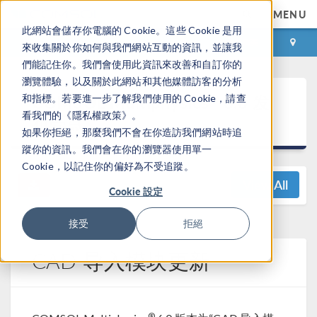
MENU
此網站會儲存你電腦的 Cookie。這些 Cookie 是用
登录
咨询与购买
來收集關於你如何與我們網站互動的資訊，並讓我
們能記住你。我們會使用此資訊來改善和自訂你的
瀏覽體驗，以及關於此網站和其他媒體訪客的分析
®
COMSOL Multiphysics
6.0 发
和指標。若要進一步了解我們使用的 Cookie，請查
看我們的《隱私權政策》。
布亮点
如果你拒絕，那麼我們不會在你造訪我們網站時追
蹤你的資訊。我們會在你的瀏覽器使用單一
Cookie，以記住你的偏好為不受追蹤。
View All
Cookie 設定
接受
拒絕
CAD 导入模块更新
®