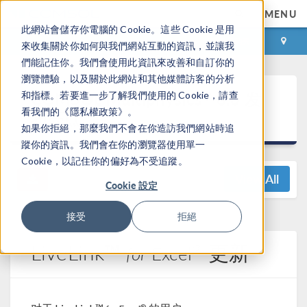
MENU
此網站會儲存你電腦的 Cookie。這些 Cookie 是用
登录
咨询与购买
來收集關於你如何與我們網站互動的資訊，並讓我
們能記住你。我們會使用此資訊來改善和自訂你的
瀏覽體驗，以及關於此網站和其他媒體訪客的分析
®
COMSOL Multiphysics
6.0 发
和指標。若要進一步了解我們使用的 Cookie，請查
看我們的《隱私權政策》。
布亮点
如果你拒絕，那麼我們不會在你造訪我們網站時追
蹤你的資訊。我們會在你的瀏覽器使用單一
Cookie，以記住你的偏好為不受追蹤。
View All
Cookie 設定
接受
拒絕
LiveLink™
更新
®
for
Excel
®