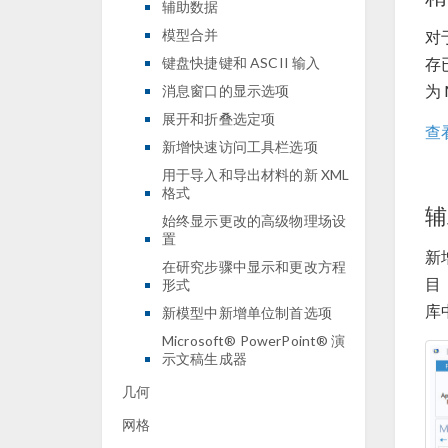
辅助数据
模型合并
对
键盘快捷键和 ASCII 输入
存
为
消息窗口的显示选项
展开和折叠选定项
查
新增快速访问工具栏选项
用于导入和导出材料的新 XML
格式
辅
始终显示更改的高级物理场设
置
新
在研究步骤中显示和更改方程
目
形式
库
新模型中新增单位制首选项
Microsoft® PowerPoint® 演
示文稿生成器
几何
网格