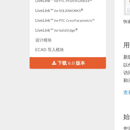
LiveLink™
for
PTC Pro/ENGINEER
LiveLink™
®
for
SOLIDWORKS
LiveLink™
for
PTC Creo Parametric™
快
LiveLink™
®
for
Solid Edge
设计模块
用
ECAD 导入模块
新版
下载 6.0 版本
以
访问
和
查
始
您