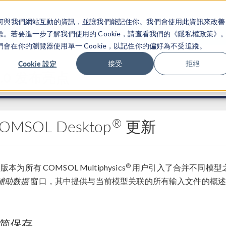
關於你如何與我們網站互動的資訊，並讓我們能記住你。我們會使用此資訊來改善
产品
行业应用
若要進一步了解我們使用的 Cookie，請查看我們的《隱私權政策》
在你的瀏覽器使用單一 Cookie，以記住你的偏好為不受追蹤。
Cookie 設定
接受
拒絕
.0 发布亮点
®
OMSOL Desktop
更新
®
0 版本为所有 COMSOL Multiphysics
用户引入了合并不同模型
辅助数据
窗口，其中提供与当前模型关联的所有输入文件的概述
简保存