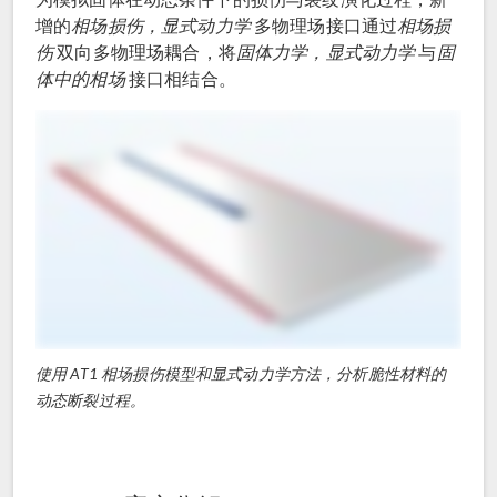
增的
相场损伤，显式动力学
多物理场接口通过
相场损
伤
双向多物理场耦合，将
固体力学，显式动力学
与
固
体中的相场
接口相结合。
使用 AT1 相场损伤模型和显式动力学方法，分析脆性材料的
动态断裂过程。