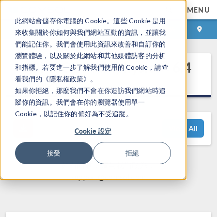
MENU
此網站會儲存你電腦的 Cookie。這些 Cookie 是用
登录
咨询与购买
來收集關於你如何與我們網站互動的資訊，並讓我
們能記住你。我們會使用此資訊來改善和自訂你的
瀏覽體驗，以及關於此網站和其他媒體訪客的分析
®
COMSOL Multiphysics
6.4
和指標。若要進一步了解我們使用的 Cookie，請查
发布亮点
看我們的《隱私權政策》。
如果你拒絕，那麼我們不會在你造訪我們網站時追
蹤你的資訊。我們會在你的瀏覽器使用單一
Cookie，以記住你的偏好為不受追蹤。
View All
Cookie 設定
接受
拒絕
如有问题，请与我们联系：
support@comsol.com