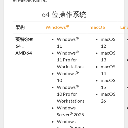
64 位操作系统
®
架构
Windows
macOS
Lin
®
英特尔®
Windows
macOS
64，
11
12
®
AMD64
Windows
macOS
11 Pro for
13
Workstations
macOS
®
Windows
14
10
macOS
®
Windows
15
10 Pro for
macOS
Workstations
26
Windows
®
Server
2025
Windows
®