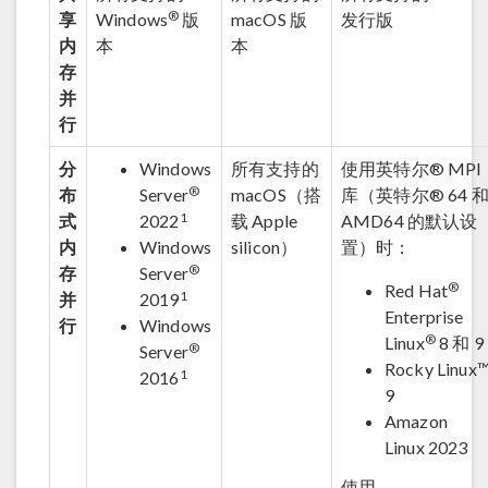
®
享
Windows
版
macOS 版
发行版
内
本
本
存
并
行
分
Windows
所有支持的
使用英特尔® MPI
®
布
Server
macOS（搭
库（英特尔® 64 
1
式
2022
载 Apple
AMD64 的默认设
内
Windows
silicon）
置）时：
®
存
Server
®
Red Hat
1
并
2019
Enterprise
行
Windows
®
Linux
8 和 9
®
Server
Rocky Linux
1
2016
9
Amazon
Linux 2023
使用