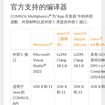
官方支持的编译器
®
COMSOL Multiphysics
为“App 开发器”中的外部
函数、外部材料以及外部 C 库提供外部 C 接口。
macOS
macOS
®
（英特
(Apple
Linux
®
Windows
尔）
Silicon)
64 和 A
外部 C 接
Microsoft
LLVM
LLVM
具有 GCC
口
Visual
Clang
Clang
英特尔® 
®
Studio
18.1.8
18.1.8
DPC++/
2022
Compiler
(2024.0
适用于
JDK 8 和 11
JDK 8
JDK 8
JDK 8 和
Java 的
和 11
和 11
COMSOL
API