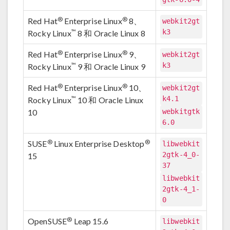
®
®
Red Hat
Enterprise Linux
8、
webkit2gt
k3
™
Rocky Linux
8 和 Oracle Linux 8
®
®
Red Hat
Enterprise Linux
9、
webkit2gt
k3
™
Rocky Linux
9 和 Oracle Linux 9
®
®
Red Hat
Enterprise Linux
10、
webkit2gt
k4.1
™
Rocky Linux
10 和 Oracle Linux
10
webkitgtk
6.0
®
®
SUSE
Linux Enterprise Desktop
libwebkit
2gtk-4_0-
15
37
libwebkit
2gtk-4_1-
0
®
OpenSUSE
Leap 15.6
libwebkit