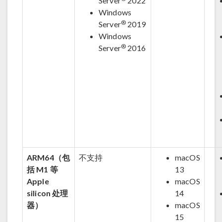
Server
2022
Windows
®
Server
2019
Windows
®
Server
2016
ARM64（包
不支持
macOS
括 M1 等
13
Apple
macOS
silicon 处理
14
器）
macOS
15