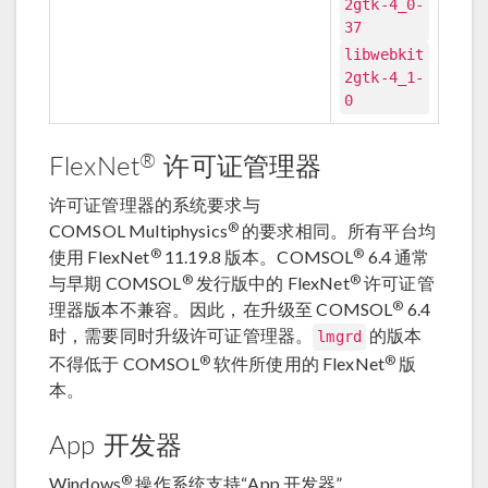
2gtk-4_0-
37
libwebkit
2gtk-4_1-
0
®
FlexNet
许可证管理器
许可证管理器的系统要求与
®
COMSOL Multiphysics
的要求相同。所有平台均
®
®
使用 FlexNet
11.19.8 版本。COMSOL
6.4 通常
®
®
与早期 COMSOL
发行版中的 FlexNet
许可证管
®
理器版本不兼容。因此，在升级至 COMSOL
6.4
时，需要同时升级许可证管理器。
的版本
lmgrd
®
®
不得低于 COMSOL
软件所使用的 FlexNet
版
本。
App 开发器
®
Windows
操作系统支持“App 开发器”。