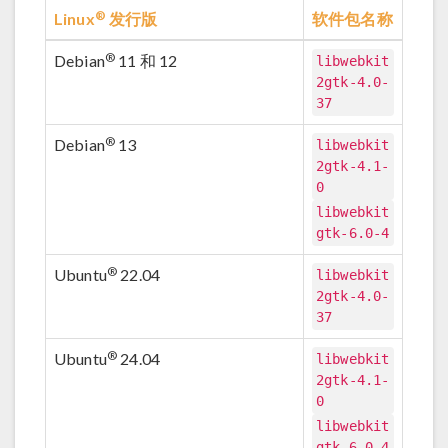
®
Linux
发行版
软件包名称
®
Debian
11 和 12
libwebkit
2gtk-4.0-
37
®
Debian
13
libwebkit
2gtk-4.1-
0
libwebkit
gtk-6.0-4
®
Ubuntu
22.04
libwebkit
2gtk-4.0-
37
®
Ubuntu
24.04
libwebkit
2gtk-4.1-
0
libwebkit
gtk-6.0-4