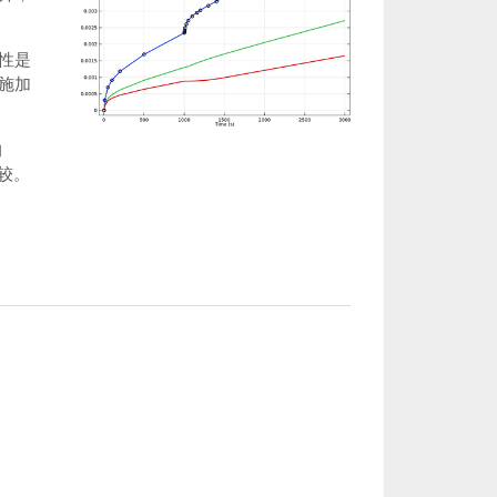
性是
施加
的
比较。