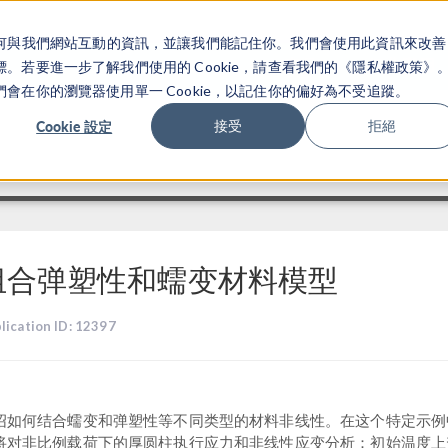
關於你如何與我們網站互動的資訊，並讓我們能記住你。我們會使用此資訊來改善
产品
行业应用
若要進一步了解我們使用的 Cookie，請查看我們的《隱私權政策》
在你的瀏覽器使用單一 Cookie，以記住你的偏好為不受追蹤。
Cookie 設定
接受
拒絕
组合弹塑性和蠕变材料模型
lication ID: 12397
绍如何结合蠕变和弹塑性等不同类型的材料非线性。在这个特定示例
将对非比例载荷下的厚圆柱执行应力和非线性应变分析：初始温度上