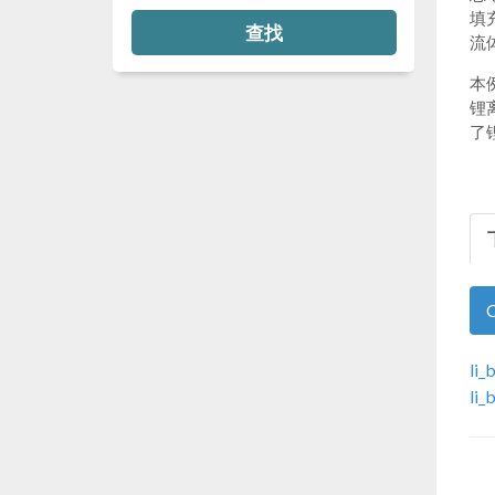
填
查找
流
本
锂
了
li_
li_