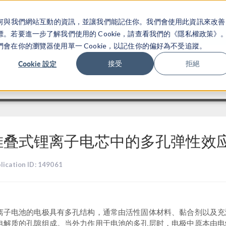
關於你如何與我們網站互動的資訊，並讓我們能記住你。我們會使用此資訊來改善
产品
行业应用
若要進一步了解我們使用的 Cookie，請查看我們的《隱私權政策》
在你的瀏覽器使用單一 Cookie，以記住你的偏好為不受追蹤。
Cookie 設定
接受
拒絕
堆叠式锂离子电芯中的多孔弹性效
lication ID: 149061
离子电池的电极具有多孔结构，通常由活性固体材料、黏合剂以及充
电解质的孔隙组成。当外力作用于电池的多孔层时，电极中原本由电