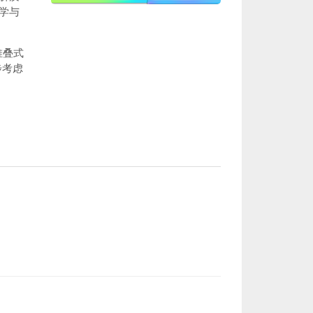
学与
堆叠式
步考虑