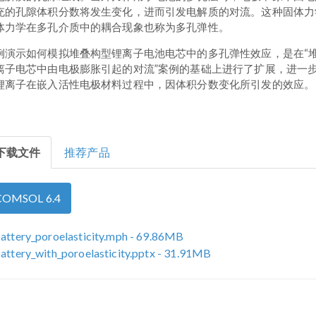
充的孔隙体积分数将发生变化，进而引发电解质的对流。这种固体力
体力学在多孔介质中的耦合现象也称为多孔弹性。
例演示如何模拟堆叠构型锂离子电池电芯中的多孔弹性效应，是在“
离子电芯中由电极膨胀引起的对流”案例的基础上进行了扩展，进一
锂离子在嵌入活性电极材料过程中，因体积分数变化所引发的效应。
下载文件
推荐产品
COMSOL 6.4
battery_poroelasticity.mph
- 69.86MB
battery_with_poroelasticity.pptx
- 31.91MB