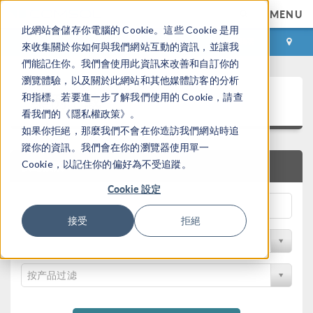
MENU
此網站會儲存你電腦的 Cookie。這些 Cookie 是用
登录
咨询与购买
來收集關於你如何與我們網站互動的資訊，並讓我
們能記住你。我們會使用此資訊來改善和自訂你的
瀏覽體驗，以及關於此網站和其他媒體訪客的分析
案例下载
和指標。若要進一步了解我們使用的 Cookie，請查
看我們的《隱私權政策》。
如果你拒絕，那麼我們不會在你造訪我們網站時追
蹤你的資訊。我們會在你的瀏覽器使用單一
Cookie，以記住你的偏好為不受追蹤。
快速搜索
Cookie 設定
接受
拒絕
按学科过滤
按产品过滤