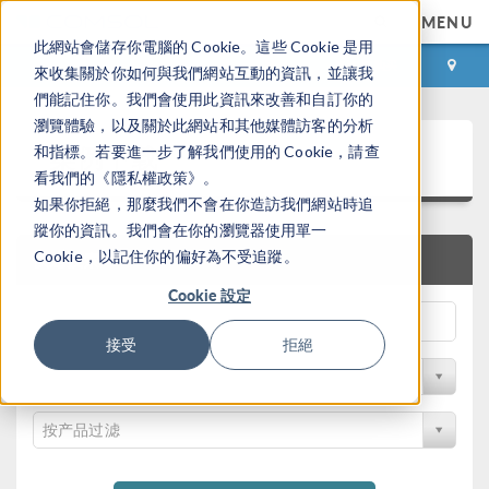
MENU
此網站會儲存你電腦的 Cookie。這些 Cookie 是用
登录
咨询与购买
來收集關於你如何與我們網站互動的資訊，並讓我
們能記住你。我們會使用此資訊來改善和自訂你的
瀏覽體驗，以及關於此網站和其他媒體訪客的分析
案例下载
和指標。若要進一步了解我們使用的 Cookie，請查
看我們的《隱私權政策》。
如果你拒絕，那麼我們不會在你造訪我們網站時追
蹤你的資訊。我們會在你的瀏覽器使用單一
Cookie，以記住你的偏好為不受追蹤。
快速搜索
Cookie 設定
接受
拒絕
按学科过滤
按产品过滤