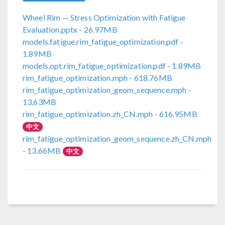
Wheel Rim — Stress Optimization with Fatigue
Evaluation.pptx
- 26.97MB
models.fatigue.rim_fatigue_optimization.pdf
-
1.89MB
models.opt.rim_fatigue_optimization.pdf
- 1.89MB
rim_fatigue_optimization.mph
- 618.76MB
rim_fatigue_optimization_geom_sequence.mph
-
13.63MB
rim_fatigue_optimization.zh_CN.mph
- 616.95MB
中文
rim_fatigue_optimization_geom_sequence.zh_CN.mph
- 13.66MB
中文