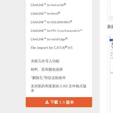
LiveLink™
®
for
AutoCAD
LiveLink™
®
for
Revit
LiveLink™
®
for
SOLIDWORKS
新
LiveLink™
for
PTC Creo Parametric™
LiveLink™
®
for
Solid Edge
®
File Import
for
CATIA
V5
关联几何导入功能
材料、层和颜色选择
“删除孔”特征去除操作
支持新的和更新的 CAD 文件格式版
本
下载 5.5 版本