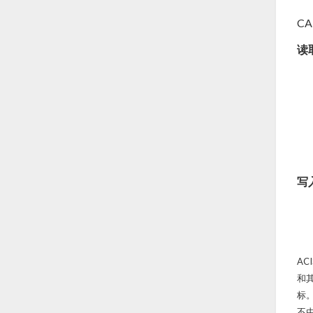
C
读
写
ACI
和其
标。
不