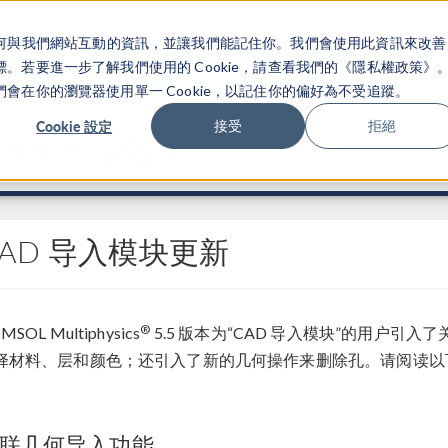
關於你如何與我們網站互動的資訊，並讓我們能記住你。我們會使用此資訊來改善
产品
行业应用
若要進一步了解我們使用的 Cookie，請查看我們的《隱私權政策》
在你的瀏覽器使用單一 Cookie，以記住你的偏好為不受追蹤。
Cookie 設定
接受
拒絕
®
5.5 发布亮点
CAD 导入模块更新
®
MSOL Multiphysics
5.5 版本为“CAD 导入模块”的用户引入
择材料、层和颜色；还引入了新的几何操作来删除孔。请阅读以
联几何导入功能