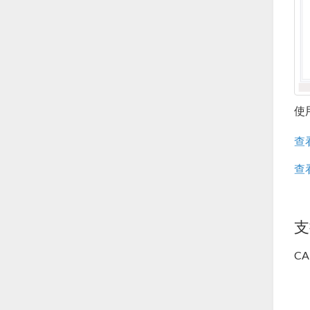
使
查
查
支
C