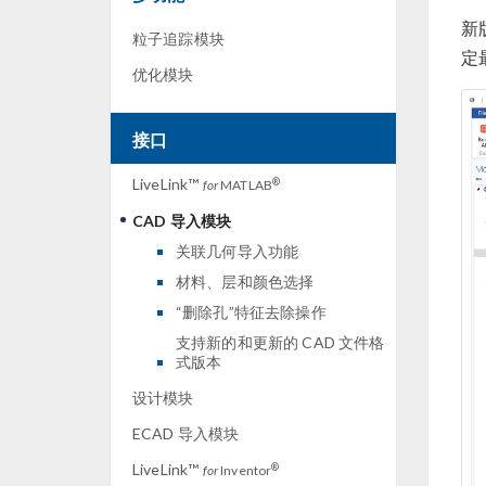
新
粒子追踪模块
定
优化模块
接口
LiveLink™
®
for
MATLAB
CAD 导入模块
关联几何导入功能
材料、层和颜色选择
“删除孔”特征去除操作
支持新的和更新的 CAD 文件格
式版本
设计模块
ECAD 导入模块
LiveLink™
®
for
Inventor