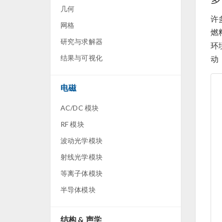
几何
许
网格
燃
研究与求解器
环
结果与可视化
动
电磁
AC/DC 模块
RF 模块
波动光学模块
射线光学模块
等离子体模块
半导体模块
结构 & 声学