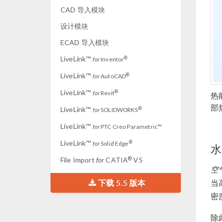
CAD 导入模块
设计模块
ECAD 导入模块
LiveLink™
®
for
Inventor
LiveLink™
®
for
AutoCAD
LiveLink™
®
for
Revit
热
部
LiveLink™
®
for
SOLIDWORKS
LiveLink™
for
PTC Creo Parametric™
LiveLink™
®
for
Solid Edge
水
®
File Import
for
CATIA
V5
空
下载 5.5 版本
当
密
除