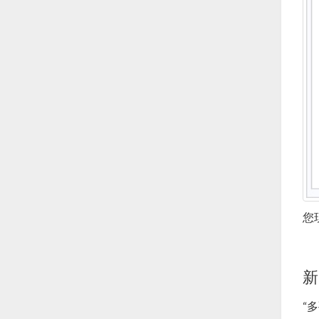
您
新
“