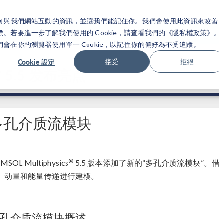
關於你如何與我們網站互動的資訊，並讓我們能記住你。我們會使用此資訊來改善
产品
行业应用
若要進一步了解我們使用的 Cookie，請查看我們的《隱私權政策》
在你的瀏覽器使用單一 Cookie，以記住你的偏好為不受追蹤。
Cookie 設定
接受
拒絕
®
5.5 发布亮点
多孔介质流模块
®
MSOL Multiphysics
5.5 版本添加了新的“多孔介质流模块”
、动量和能量传递进行建模。
孔介质流模块概述