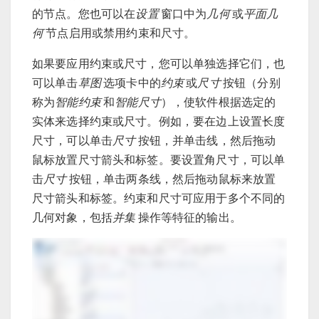
的节点。您也可以在
设置
窗口中为
几何
或
平面几
何
节点启用或禁用约束和尺寸。
如果要应用约束或尺寸，您可以单独选择它们，也
可以单击
草图
选项卡中的
约束
或
尺寸
按钮（分别
称为
智能约束
和
智能尺寸
），使软件根据选定的
实体来选择约束或尺寸。例如，要在边上设置长度
尺寸，可以单击
尺寸
按钮，并单击线，然后拖动
鼠标放置尺寸箭头和标签。要设置角尺寸，可以单
击
尺寸
按钮，单击两条线，然后拖动鼠标来放置
尺寸箭头和标签。约束和尺寸可应用于多个不同的
几何对象，包括
并集
操作等特征的输出。