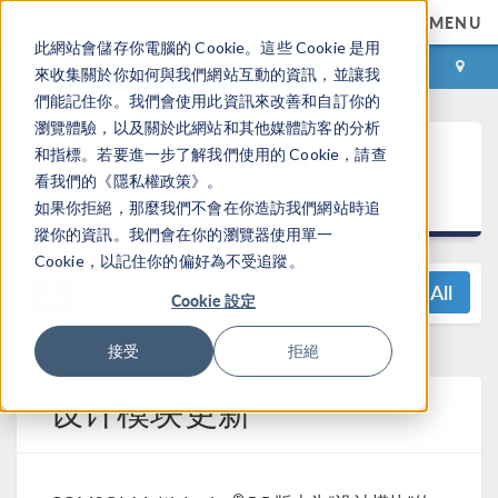
MENU
此網站會儲存你電腦的 Cookie。這些 Cookie 是用
登录
咨询与购买
來收集關於你如何與我們網站互動的資訊，並讓我
們能記住你。我們會使用此資訊來改善和自訂你的
瀏覽體驗，以及關於此網站和其他媒體訪客的分析
®
COMSOL Multiphysics
和指標。若要進一步了解我們使用的 Cookie，請查
看我們的《隱私權政策》。
5.5 发布亮点
如果你拒絕，那麼我們不會在你造訪我們網站時追
蹤你的資訊。我們會在你的瀏覽器使用單一
Cookie，以記住你的偏好為不受追蹤。
View All
Cookie 設定
接受
拒絕
设计模块更新