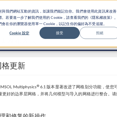
關於你如何與我們網站互動的資訊，並讓我們能記住你。我們會使用此資訊來改善
产品
行业应用
若要進一步了解我們使用的 Cookie，請查看我們的《隱私權政策》
在你的瀏覽器使用單一 Cookie，以記住你的偏好為不受追蹤。
Cookie 設定
接受
拒絕
.1 发布亮点
网格更新
®
MSOL Multiphysics
6.1 版本显著改进了网格划分功能，使
量更好的边界层网格，并将几何模型与导入的网格进行整合。请
理和修复的新操作