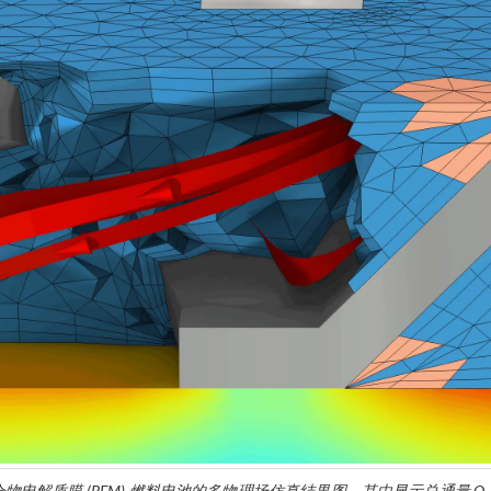
合物电解质膜 (PEM) 燃料电池的多物理场仿真结果图，其中显示总通量 O