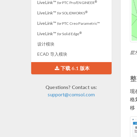
LiveLink™
®
for
PTC Pro/ENGINEER
LiveLink™
®
for
SOLIDWORKS
LiveLink™
for
PTC Creo Parametric™
LiveLink™
®
for
Solid Edge
设计模块
层
ECAD 导入模块
下载 6.1 版本
整
Questions? Contact us:
现
support@comsol.com
格
移