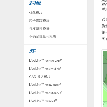
多功能
橙
单
优化模块
边
粒子追踪模块
质
气液属性模块
第
不确定性量化模块
图
接口
LiveLink™
®
for
MATLAB
LiveLink™
®
for
Simulink
CAD 导入模块
LiveLink™
®
for
Inventor
LiveLink™
®
for
AutoCAD
LiveLink™
®
for
Revit