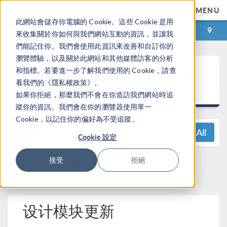
MENU
此網站會儲存你電腦的 Cookie。這些 Cookie 是用
登录
咨询与购买
來收集關於你如何與我們網站互動的資訊，並讓我
們能記住你。我們會使用此資訊來改善和自訂你的
瀏覽體驗，以及關於此網站和其他媒體訪客的分析
®
COMSOL Multiphysics
6.1 发
和指標。若要進一步了解我們使用的 Cookie，請查
看我們的《隱私權政策》。
布亮点
如果你拒絕，那麼我們不會在你造訪我們網站時追
蹤你的資訊。我們會在你的瀏覽器使用單一
Cookie，以記住你的偏好為不受追蹤。
View All
Cookie 設定
接受
拒絕
Questions? Contact us:
support@comsol.com
设计模块更新