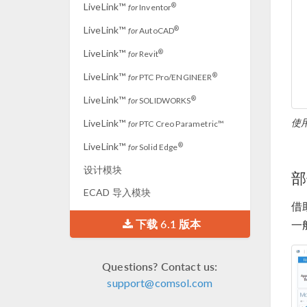
LiveLink™
®
for
Inventor
LiveLink™
®
for
AutoCAD
LiveLink™
®
for
Revit
LiveLink™
®
for
PTC Pro/ENGINEER
LiveLink™
®
for
SOLIDWORKS
使
LiveLink™
for
PTC Creo Parametric™
LiveLink™
®
for
Solid Edge
设计模块
部
ECAD 导入模块
借
下载 6.1 版本
一
Questions? Contact us:
support@comsol.com