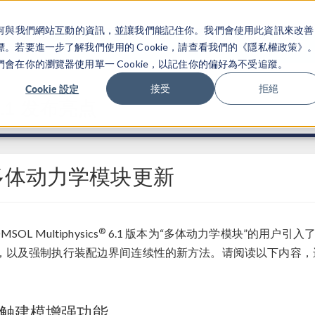
關於你如何與我們網站互動的資訊，並讓我們能記住你。我們會使用此資訊來改善
产品
行业应用
若要進一步了解我們使用的 Cookie，請查看我們的《隱私權政策》
在你的瀏覽器使用單一 Cookie，以記住你的偏好為不受追蹤。
Cookie 設定
接受
拒絕
.1 发布亮点
多体动力学模块更新
®
MSOL Multiphysics
6.1 版本为“多体动力学模块”的用户引
，以及强制执行装配边界间连续性的新方法。请阅读以下内容，
触建模增强功能