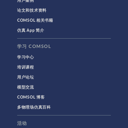
科学新闻
论文和技术资料
结构 & 声学
COMSOL 相关书籍
MEMS & 压电器件
仿真 App 简介
声学与振动
岩土力学
学习 COMSOL
材料模型
学习中心
结构力学
培训课程
结构动力学
用户论坛
通用
模型交流
API
COMSOL 博客
代理模型
多物理场仿真百科
仿真 App
优化
活动
几何