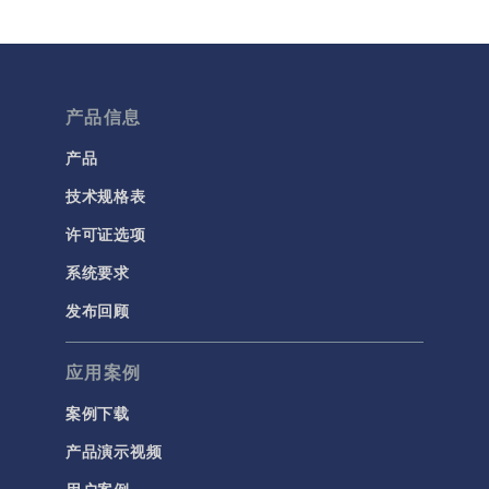
分子流
多孔介质流动
微流体
产品信息
流体流动颗粒跟踪
计算流体力学 (CFD)
产品
技术规格表
电磁学
RF 与微波工程
许可证选项
低频电磁学
系统要求
半导体器件
发布回顾
射线光学
应用案例
带电粒子追踪
波动光学
案例下载
等离子体物理
产品演示视频
用户案例