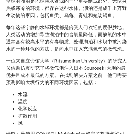
全球的湖泊是地球淡水资源的一个重要组成部分。无论炎
热或寒冷的环境，都存在这些水体。湖泊还是成千上万野
生动物的家园，包括鱼类、乌龟、青蛙和短吻鳄鱼。
每年这些宁静的水域环境都是倍受人们欢迎的度假胜地。
人类活动的增加导致湖泊中的含氧量降低，而缺氧的水中
通常含有较高水平的有毒物质。处理湖泊和水坝中被污染
水的一种环保的方法，是向水中注入充满氧气的微气泡。
一位来自立命馆大学（Ritsumeikan University）的研究人
员借助仿真研究了将微气泡注入日本 Sounoseki 大坝的最
优并且成本最低的方案。在找到解决方案之前，他们需要
预测影响大坝行为的不同环境因素，包括：
水流
温度
化学反应
扩散作用
风
研究人员使用 COMSOL Multiphysics 确定了将微气泡引