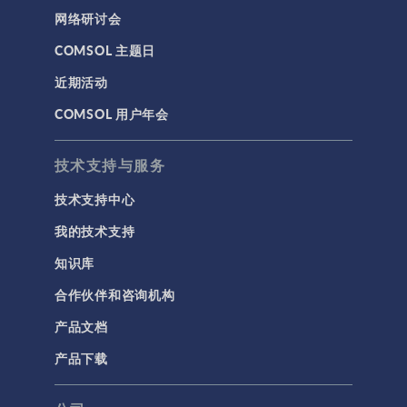
网络研讨会
基于方程建模
COMSOL 主题日
安装与许可证管理
近期活动
建模工具和定义
COMSOL 用户年会
材料
物理场接口
技术支持与服务
用户界面
技术支持中心
研究与求解器
我的技术支持
简介
知识库
结果与可视化
合作伙伴和咨询机构
网格
产品文档
集群计算和云计算
产品下载
标记