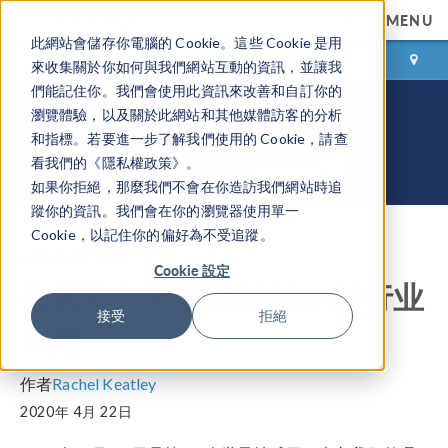
MENU
此網站會儲存你電腦的 Cookie。這些 Cookie 是用
登录
咨询与购买
來收集關於你如何與我們網站互動的資訊，並讓我
們能記住你。我們會使用此資訊來改善和自訂你的
瀏覽體驗，以及關於此網站和其他媒體訪客的分析
和指標。若要進一步了解我們使用的 Cookie，請查
看我們的《隱私權政策》。
如果你拒絕，那麼我們不會在你造訪我們網站時追
蹤你的資訊。我們會在你的瀏覽器使用單一
Cookie，以記住你的偏好為不受追蹤。
COMSOL 博客
Cookie 設定
仿真助力环境保护的 6 种行业
接受
拒絕
应用
作者
Rachel Keatley
2020年 4月 22日