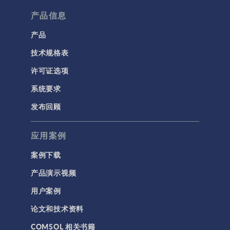
流体流动颗粒跟踪
产品信息
计算流体力学 (CFD)
产品
技术规格表
电磁学
RF 与微波工程
许可证选项
低频电磁学
系统要求
半导体器件
发布回顾
射线光学
应用案例
带电粒子追踪
波动光学
案例下载
等离子体物理
产品演示视频
用户案例
科学新闻
论文和技术资料
结构 & 声学
COMSOL 相关书籍
MEMS & 压电器件