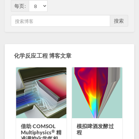
每页:
搜索
化学反应工程 博客文章
借助 COMSOL
模拟啤酒发酵过
®
Multiphysics
精
程
准调控化学气相