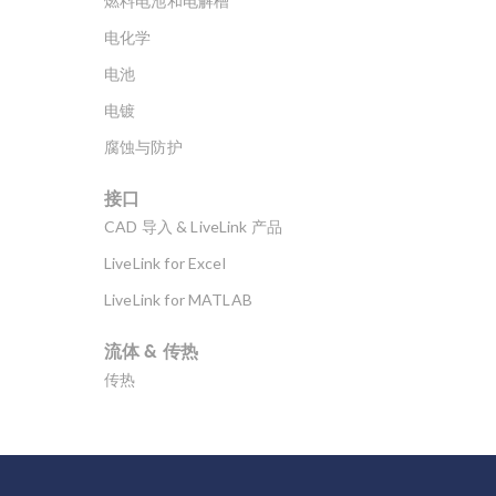
燃料电池和电解槽
电化学
电池
电镀
腐蚀与防护
接口
CAD 导入 & LiveLink 产品
LiveLink for Excel
LiveLink for MATLAB
流体 & 传热
传热
分子流
多孔介质流动
微流体