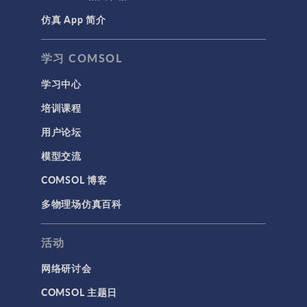
仿真 App 简介
声学与振动
岩土力学
学习 COMSOL
材料模型
学习中心
结构力学
培训课程
结构动力学
用户论坛
通用
模型交流
API
COMSOL 博客
代理模型
多物理场仿真百科
仿真 App
优化
活动
几何
网络研讨会
基于方程建模
COMSOL 主题日
安装与许可证管理