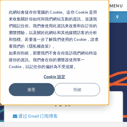
MENU
此網站會儲存你電腦的 Cookie。這些 Cookie 是用
登录
咨询与购买
來收集關於你如何與我們網站互動的資訊，並讓我
們能記住你。我們會使用此資訊來改善和自訂你的
瀏覽體驗，以及關於此網站和其他媒體訪客的分析
和指標。若要進一步了解我們使用的 Cookie，請查
看我們的《隱私權政策》。
如果你拒絕，那麼我們不會在你造訪我們網站時追
蹤你的資訊。我們會在你的瀏覽器使用單一
Cookie，以記住你的偏好為不受追蹤。
Cookie 設定
接受
拒絕
COMSOL 博客
通过 Email 订阅博客