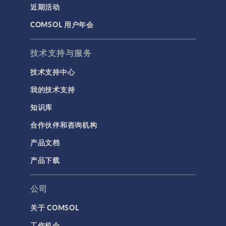
近期活动
建模工具和定义
COMSOL 用户年会
材料
物理场接口
技术支持与服务
用户界面
技术支持中心
研究与求解器
我的技术支持
简介
知识库
结果与可视化
合作伙伴和咨询机构
网格
产品文档
集群计算和云计算
产品下载
标记
公司
关于 COMSOL
3D 打印
工作机会