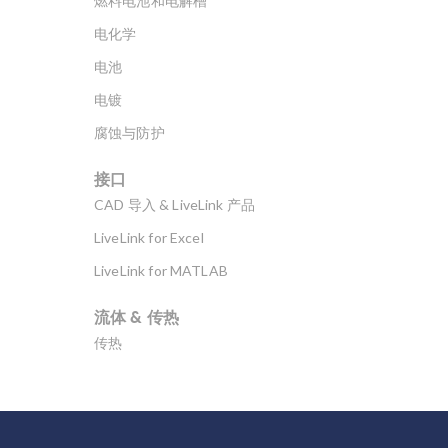
燃料电池和电解槽
电化学
电池
电镀
腐蚀与防护
接口
CAD 导入 & LiveLink 产品
LiveLink for Excel
LiveLink for MATLAB
流体 & 传热
传热
分子流
多孔介质流动
微流体