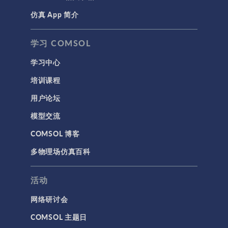
仿真 App 简介
声学与振动
岩土力学
学习 COMSOL
材料模型
学习中心
结构力学
培训课程
结构动力学
用户论坛
通用
模型交流
API
COMSOL 博客
代理模型
多物理场仿真百科
仿真 App
优化
活动
几何
网络研讨会
基于方程建模
COMSOL 主题日
安装与许可证管理