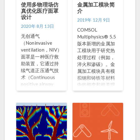
使用多物理场仿
金属加工模块简
真优化医疗面罩
介
设计
2019年 12月 9日
2020年 8月 13日
COMSOL
无创通气
Multiphysics® 5.5
（Noninvasive
版本新增的金属加
ventilation，NIV）
工模块用于研究热
面罩是一种医疗救
处理过程（例如，
助装置，它通过持
淬火和渗碳）。金
续气道正压通气技
属加工模块具有模
术（Continuous
拟钢和铸铁等材料
positive airway
中的相变和相关现
pressure，CPAP）
象的特征和功能。
为呼吸困难的患者
它可以与结构力学
提供空气。
和传热模块结合使
用，计算热处理过
程中组件的残余应
力和变形。