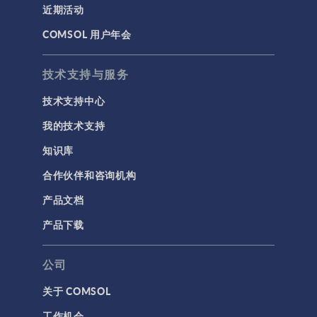
近期活动
建模工具和定义
COMSOL 用户年会
材料
物理场接口
技术支持与服务
用户界面
技术支持中心
研究与求解器
我的技术支持
简介
知识库
结果与可视化
合作伙伴和咨询机构
网格
产品文档
集群计算和云计算
产品下载
标记
公司
关于 COMSOL
3D 打印
工作机会