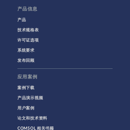
流体流动颗粒跟踪
产品信息
计算流体力学 (CFD)
产品
技术规格表
电磁学
RF 与微波工程
许可证选项
低频电磁学
系统要求
半导体器件
发布回顾
射线光学
应用案例
带电粒子追踪
波动光学
案例下载
等离子体物理
产品演示视频
用户案例
科学新闻
论文和技术资料
结构 & 声学
COMSOL 相关书籍
MEMS & 压电器件