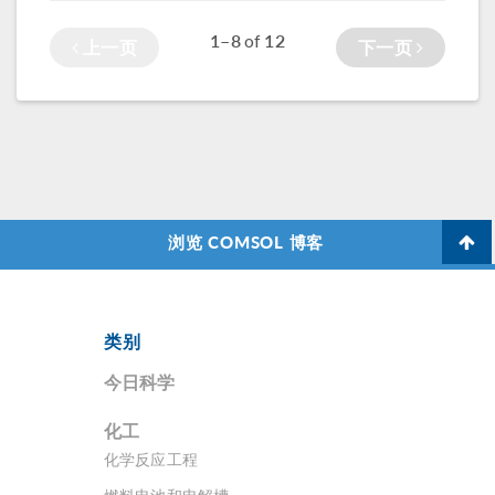
人员能做哪些工作
来克服这个挑战
1–8
12
of
上一页
下一页
呢？
浏览 COMSOL 博客
类别
今日科学
化工
化学反应工程