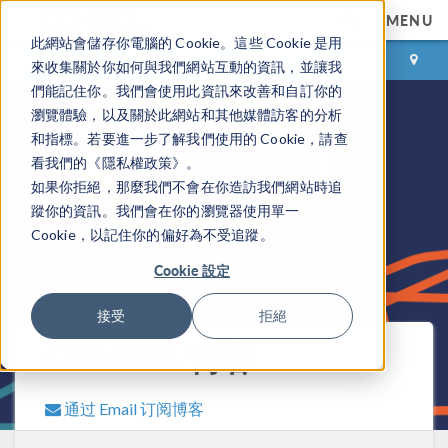
MENU
此網站會儲存你電腦的 Cookie。這些 Cookie 是用
登录
咨询与购买
來收集關於你如何與我們網站互動的資訊，並讓我
們能記住你。我們會使用此資訊來改善和自訂你的
瀏覽體驗，以及關於此網站和其他媒體訪客的分析
和指標。若要進一步了解我們使用的 Cookie，請查
看我們的《隱私權政策》。
如果你拒絕，那麼我們不會在你造訪我們網站時追
蹤你的資訊。我們會在你的瀏覽器使用單一
Cookie，以記住你的偏好為不受追蹤。
Cookie 設定
接受
拒絕
COMSOL 博客
通过 Email 订阅博客