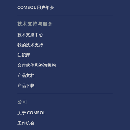
COMSOL 用户年会
材料
物理场接口
技术支持与服务
用户界面
技术支持中心
研究与求解器
我的技术支持
简介
知识库
结果与可视化
合作伙伴和咨询机构
网格
产品文档
集群计算和云计算
产品下载
标记
公司
关于 COMSOL
3D 打印
工作机会
AC/DC 模块