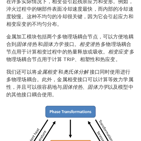
在许多实际情况下，相变会引起残余应力和变形。例如，
淬火过程中的钢部件表面冷却速度最快，而内部的冷却速
度较慢。这种不均匀的冷却很关键，因为它会引起应力和
相变应变的不均匀分布。
金属加工模块包括两个多物理场耦合节点，可以方便地耦
合到
固体传热
和
固体力学
接口。
相变潜热
多物理场耦合
节点用于计算相变过程中的热量释放或吸收。
相变应变
多
物理场耦合节点用于计算 TRIP、相塑性和热应变。
我们还可以将
金属相变
和
奥氏体分解
接口同时使用进行
多物理场耦合。此外，金属相变接口可以计算等效力学属
性，并且可以很容易地与
固体传热
、
固体力学
以及模型中
的其他接口耦合使用。