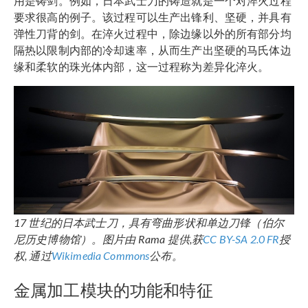
用是铸剑。例如，日本武士刀的铸造就是一个对淬火过程
要求很高的例子。该过程可以生产出锋利、坚硬，并具有
弹性刀背的剑。在淬火过程中，除边缘以外的所有部分均
隔热以限制内部的冷却速率，从而生产出坚硬的马氏体边
缘和柔软的珠光体内部，这一过程称为差异化淬火。
17 世纪的日本武士刀，具有弯曲形状和单边刀锋（伯尔
尼历史博物馆）。图片由 Rama 提供,获
CC BY-SA 2.0 FR
授
权, 通过
Wikimedia Commons
公布。
金属加工模块的功能和特征