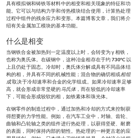
具有模拟钢和铸铁等材料中的相变和相关现象的特征和功
能。它可以与结构力学和传热模块结合使用，计算热处理
过程中组件的残余应力和变形。
本篇博客文章，我们将介
绍有关金属加工模块的基本功能。
什么是相变
当钢铁合金被加热到一定温度以上时，会转变为 γ 相铁，
也称为奥氏体。在碳钢中，这种冶金相存在于约
730°C
以
上且仍处于固态。冷却时，奥氏体分解成具有不同晶体结
构的相，并具有不同的机械性能；混合物的确切相或
相组
成
取决于冷却速率和合金的化学组成。如果冷却速率足够
高，就会形成非常坚硬的
马氏体
，而在较低的冷却速率
下，可能会形成较软的相，如铁素体和珠光体。
在钢零件的制造过程中，通过加热和冷却的方式来控制获
得想要的力学性能。例如，在汽车工业中，对轴、齿轮、
曲轴和凸轮轴之类的组件进行热处理，以获得坚硬、耐磨
的表面，同时保持内部的韧性。热处理的一种更古老的应