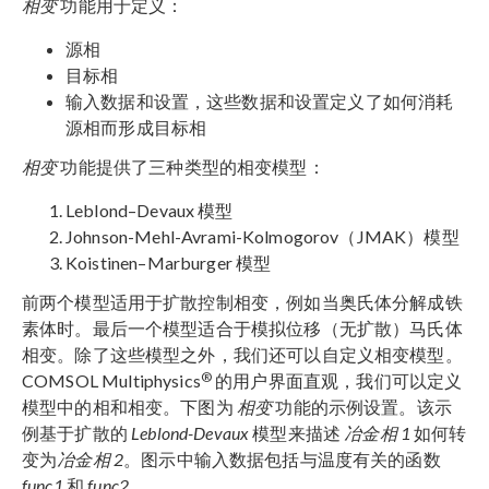
相变
功能用于定义：
源相
目标相
输入数据和设置，这些数据和设置定义了如何消耗
源相而形成目标相
相变
功能提供了三种类型的相变模型：
Leblond–Devaux 模型
Johnson-Mehl-Avrami-Kolmogorov（JMAK）模型
Koistinen–Marburger 模型
前两个模型适用于扩散控制相变，例如当奥氏体分解成铁
素体时。最后一个模型适合于模拟位移（无扩散）马氏体
相变。除了这些模型之外，我们还可以自定义相变模型。
®
COMSOL Multiphysics
的用户界面直观，我们可以定义
模型中的相和相变。下图为
相变
功能的示例设置。该示
例基于扩散的
Leblond-Devaux
模型来描述
冶金相
1
如何转
变为
冶金相
2
。图示中输入数据包括与温度有关的函数
func1
和
func2
。