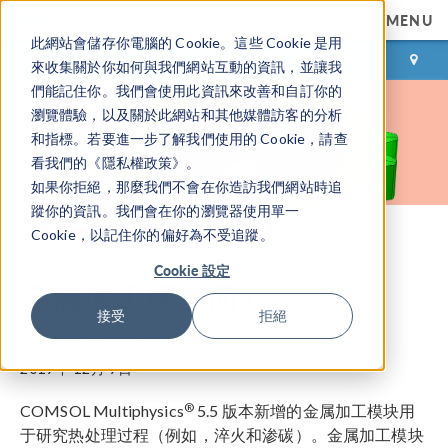
MENU
此網站會儲存你電腦的 Cookie。這些 Cookie 是用
登录
咨询与购买
來收集關於你如何與我們網站互動的資訊，並讓我
們能記住你。我們會使用此資訊來改善和自訂你的
瀏覽體驗，以及關於此網站和其他媒體訪客的分析
和指標。若要進一步了解我們使用的 Cookie，請查
看我們的《隱私權政策》。
如果你拒絕，那麼我們不會在你造訪我們網站時追
蹤你的資訊。我們會在你的瀏覽器使用單一
Cookie，以記住你的偏好為不受追蹤。
COMSOL 博客
Cookie 設定
金属加工模块简介
接受
拒絕
作者
Mats Danielsson
2019年 12月 9日
®
COMSOL Multiphysics
5.5 版本新增的金属加工模块用
于研究热处理过程（例如，淬火和渗碳）。金属加工模块