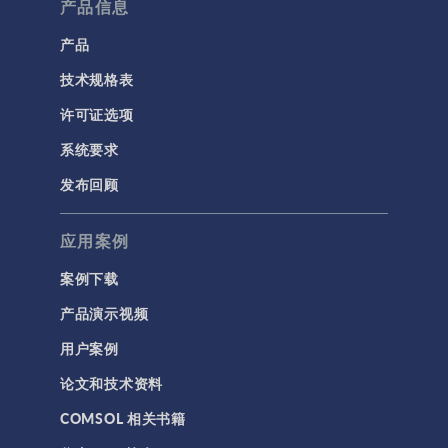
流体流动颗粒跟踪
产品信息
计算流体力学 (CFD)
产品
技术规格表
电磁学
RF 与微波工程
许可证选项
低频电磁学
系统要求
半导体器件
发布回顾
射线光学
应用案例
带电粒子追踪
波动光学
案例下载
等离子体物理
产品演示视频
用户案例
科学新闻
论文和技术资料
结构 & 声学
COMSOL 相关书籍
MEMS & 压电器件