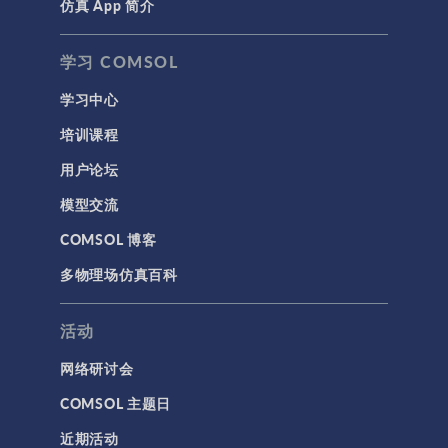
仿真 App 简介
声学与振动
岩土力学
学习 COMSOL
材料模型
学习中心
结构力学
培训课程
结构动力学
用户论坛
通用
模型交流
API
COMSOL 博客
代理模型
多物理场仿真百科
仿真 App
优化
活动
几何
网络研讨会
基于方程建模
COMSOL 主题日
安装与许可证管理
近期活动
建模工具和定义