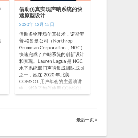
中
借助仿真实现声呐系统的快
速原型设计
2020年 12月 15日
借助多物理场仿真技术，诺斯罗
用
普·格鲁曼公司（Northrop
Grumman Corporation，NGC）
快速完成了声呐系统的创新设计
和实现。Lauren Lagua 是 NGC
水下系统部门声呐集成团队成员
之一，她在 2020 年北美
COMSOL 用户年会的主题演讲
中，讨论了如何使用 COMSOL
Multiphysics® 软件在声呐系统
开发中进行快速原型设计。文中
摘录了她的一些演讲内容，并附
加了完整的视频演讲，欢迎浏
最后一页
览。 视频演讲：NGC 如何使用
COMSOL Multiphysics® 进行快
速原型设计 NGC 的快速原型设