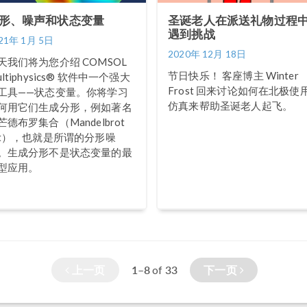
形、噪声和状态变量
圣诞老人在派送礼物过程
遇到挑战
21年 1月 5日
2020年 12月 18日
天我们将为您介绍 COMSOL
节日快乐！ 客座博主 Winter
ultiphysics® 软件中一个强大
Frost 回来讨论如何在北极使
工具——状态变量。你将学习
仿真来帮助圣诞老人起飞。
何用它们生成分形，例如著名
芒德布罗集合（Mandelbrot
et），也就是所谓的分形噪
。生成分形不是状态变量的最
型应用。
上一页
1–8
33
下一页
of