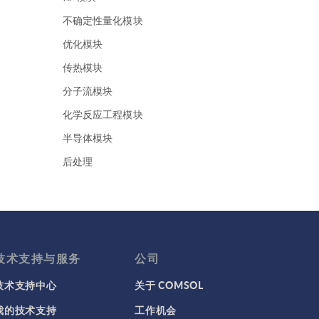
缺少供应商提供有关材料属性的
所有必要信息。因此，他们使用
不确定性量化模块
COMSOL Multiphysics 评估已
优化模块
有信息测试材料属性，并将评估
结果与 COMSOL 模型进行比较
传热模块
来估计材料性质。 主题演讲的屏
分子流模块
幕截图，显示了换能器设计中使
用的材料。 原型制造 NGC 团队
化学反应工程模块
在建立好模型并运行之后，会在
半导体模块
整个原型制造过程中执行一系列
测试，并将其与模拟结果进行比
后处理
较。有时结果会不匹配，例如模
地下水流模块
型中可能缺少物理场。有时，
Lagua能够在原型中发现制造问
地热能系列
题。例如，当将压电材料黏合到
声学模块
背衬基板时，可能会出现气泡或
黏合不良等问题。 Lagua 对导致
复合材料模块
技术支持与服务
公司
问题的原因进行了假设，并在
多体动力学模块
技术支持中心
关于 COMSOL
COMSOL Multiphysics 中模拟
了其假设。通过将模型结果与原
多孔介质流模块
我的技术支持
工作机会
始原型的假设进行比较，Lagua