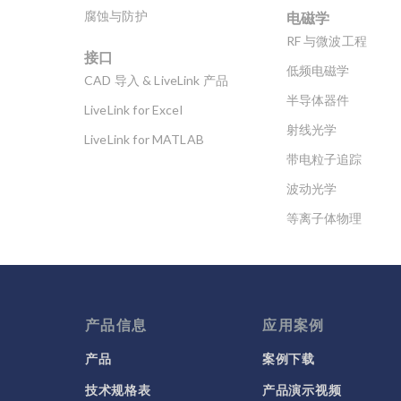
电磁学
腐蚀与防护
RF 与微波工程
接口
低频电磁学
CAD 导入 & LiveLink 产品
半导体器件
LiveLink for Excel
射线光学
LiveLink for MATLAB
带电粒子追踪
波动光学
等离子体物理
科学新闻
产品信息
应用案例
产品
案例下载
技术规格表
产品演示视频