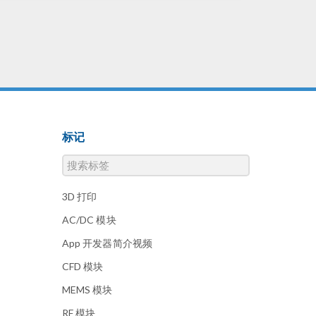
计流程 在 NGC 公司，工程师遵
循着快速原型设计的流程，该流
程包括四个部分，其中前三个部
分经常重复多次： 原型设计 原
型制造 测试与设计验证 最终设
计的制造 Lauren Lagua表示，在
该流程的每一个环节都使用了多
物理场仿真技术。 原型设计 在
为声呐系统设计换能器（Tonpilz
标记
型压电换能器案例模型）时，工
程师会通过测试不同的参数设
置，来了解如何最好地实现项目
的总体目标。他们可能会尝试测
3D 打印
试材料（例如新的压电材料）、
AC/DC 模块
几何形状和频率等参数。Lauren
团队使用 COMSOL
App 开发器简介视频
Multiphysics 的 压力声学、固体
CFD 模块
力学、静电 和电路 接口，确定
了不同的参数变化如何影响其设
MEMS 模块
计。 在测试新材料时，团队经常
RF 模块