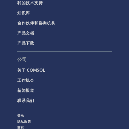
我的技术支持
简介
知识库
结果与可视化
合作伙伴和咨询机构
网格
产品文档
集群计算和云计算
产品下载
标记
公司
关于 COMSOL
3D 打印
工作机会
AC/DC 模块
新闻报道
App 开发器简介视频
联系我们
CFD 模块
MEMS 模块
登录
RF 模块
隐私政策
商标