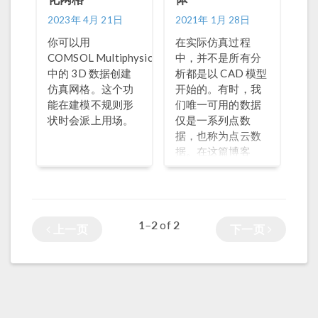
2023年 4月 21日
2021年 1月 28日
你可以用
在实际仿真过程
®
COMSOL Multiphysics
中，并不是所有分
中的 3D 数据创建
析都是以 CAD 模型
仿真网格。这个功
开始的。有时，我
能在建模不规则形
们唯一可用的数据
状时会派上用场。
仅是一系列点数
据，也称为点云数
据。在这篇博客
中，我们将演示如
何将点云数据转换
为可在 COMSOL
Multiphysics® 软
1–2
2
of
上一页
下一页
件中进行仿真分析
的几何模型。