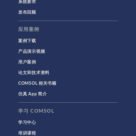
系统要求
半导体器件
发布回顾
射线光学
应用案例
带电粒子追踪
波动光学
案例下载
等离子体物理
产品演示视频
用户案例
科学新闻
论文和技术资料
结构 & 声学
COMSOL 相关书籍
MEMS & 压电器件
仿真 App 简介
声学与振动
岩土力学
学习 COMSOL
材料模型
学习中心
结构力学
培训课程
结构动力学