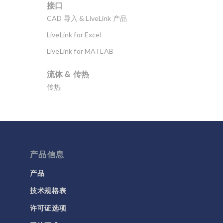
接口
CAD 导入 & LiveLink 产品
LiveLink for Excel
LiveLink for MATLAB
流体 & 传热
传热
分子流
多孔介质流动
微流体
流体流动颗粒跟踪
产品信息
计算流体力学 (CFD)
产品
技术规格表
电磁学
RF 与微波工程
许可证选项
低频电磁学