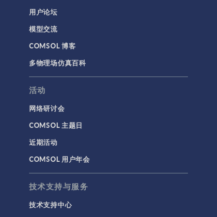
用户论坛
通用
模型交流
API
COMSOL 博客
代理模型
多物理场仿真百科
仿真 App
优化
活动
几何
网络研讨会
基于方程建模
COMSOL 主题日
安装与许可证管理
近期活动
建模工具和定义
COMSOL 用户年会
材料
物理场接口
技术支持与服务
用户界面
技术支持中心
研究与求解器