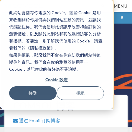
MENU
此網站會儲存你電腦的 Cookie。這些 Cookie 是用
登录
咨询与购买
來收集關於你如何與我們網站互動的資訊，並讓我
們能記住你。我們會使用此資訊來改善和自訂你的
瀏覽體驗，以及關於此網站和其他媒體訪客的分析
和指標。若要進一步了解我們使用的 Cookie，請查
看我們的《隱私權政策》。
如果你拒絕，那麼我們不會在你造訪我們網站時追
蹤你的資訊。我們會在你的瀏覽器使用單一
Cookie，以記住你的偏好為不受追蹤。
Cookie 設定
接受
拒絕
COMSOL 博客
通过 Email 订阅博客