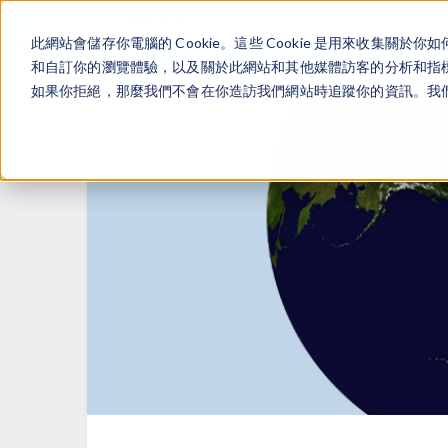
此網站會儲存你電腦的 Cookie。這些 Cookie 是用來收集
和自訂你的瀏覽體驗，以及關於此網站和其他媒體訪客的分析和指標。
如果你拒絕，那麼我們不會在你造訪我們網站時追蹤你的資訊。我們會