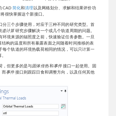
 CAD
简化
和
清理
以及网格划分、求解和结果评价功
，你将很快掌握这个新接口。
口分三个步骤使用，对应于三种不同的研究类型。首
轨道计算
研究步骤解决一个或几个轨道周期的问题。
有环境来源的辐照度之前，快速验证任务参数。一旦
算结构的温度和所有暴露表面之间随着时间推移的表
于每个轨道的环境热载荷相同的情况，可以只计算一
算。
荷，但更多的是与
固体传热
和
事件
接口一起使用。固
，而
事件
接口则跟踪日食和调整方向，以及任何其他