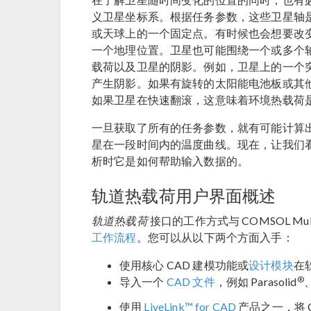
义卫星坐标系。根据任务参数，这些卫星轴
或天球上的一个固定点。有时候也会想要改
一个地理位置。卫星也可能围绕一个或多个
载荷以及卫星的阴影。例如，卫星上的一个
产生阴影。如果有旋转的太阳能电池板或其
如果卫星在快速翻滚，这意味着环境热载荷
一旦获取了所有的任务参数，就有可能计算
星在一段时间内的温度曲线。现在，让我们
析时它是如何帮助输入数据的。
轨道热载荷用户界面概述
轨道热载荷
接口的工作方式与 COMSOL Mul
工作流程
。您可以从以下两个方面入手：
使用核心 CAD 建模功能或
设计模块
在
®
导入一个
CAD 文件
，例如 Parasolid
使用
LiveLink™ for CAD
产品之一，将 C