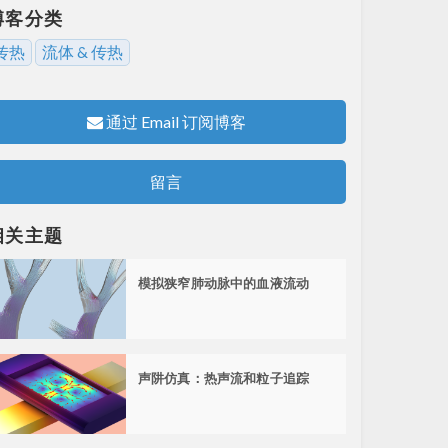
博客分类
传热
流体 & 传热
通过 Email 订阅博客
留言
相关主题
模拟狭窄肺动脉中的血液流动
声阱仿真：热声流和粒子追踪