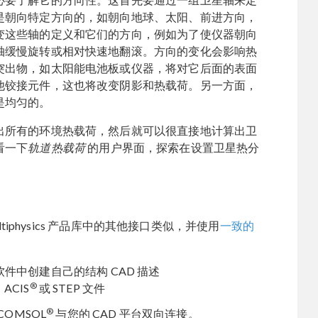
是朝向特定方向的，如朝向地球、太阳、前进方向，
变这些轴的定义和它们的方向，例如为了使仪器朝向
轴缓慢旋转或相对快速地翻滚。方向的变化会影响热
突出物，如太阳能电池板或仪器，将对它后面的表面
他铰接元件，这也将改变阴影和热载荷。另一方面，
是均匀的。
出所有的环境热载荷，然后就可以很直接地计算出卫
看一下
轨道热载荷
的用户界面，探索在设置卫星热分
tiphysics 产品库中的其他接口类似，并使用
一致的
软件中创建自己的结构 CAD 描述
®
、ACIS
或 STEP 文件
®
OMSOL
与您的 CAD 平台双向连接。