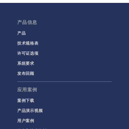
多孔介质流动
微流体
流体流动颗粒跟踪
产品信息
计算流体力学 (CFD)
产品
技术规格表
电磁学
RF 与微波工程
许可证选项
低频电磁学
系统要求
半导体器件
发布回顾
射线光学
应用案例
带电粒子追踪
波动光学
案例下载
等离子体物理
产品演示视频
用户案例
科学新闻