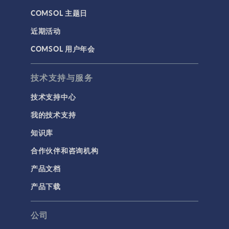
COMSOL 主题日
安装与许可证管理
近期活动
建模工具和定义
COMSOL 用户年会
材料
物理场接口
技术支持与服务
用户界面
技术支持中心
研究与求解器
我的技术支持
简介
知识库
结果与可视化
合作伙伴和咨询机构
网格
产品文档
集群计算和云计算
产品下载
标记
公司