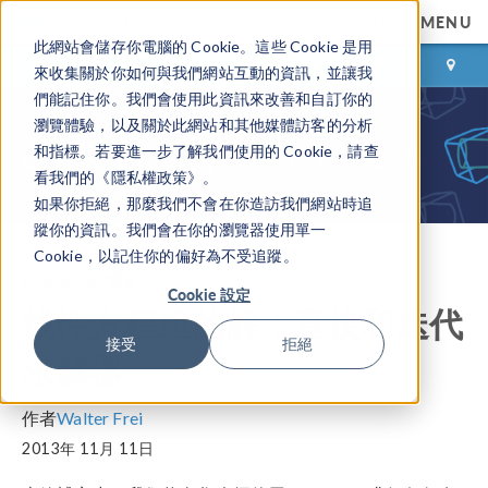
MENU
此網站會儲存你電腦的 Cookie。這些 Cookie 是用
登录
咨询与购买
來收集關於你如何與我們網站互動的資訊，並讓我
們能記住你。我們會使用此資訊來改善和自訂你的
瀏覽體驗，以及關於此網站和其他媒體訪客的分析
和指標。若要進一步了解我們使用的 Cookie，請查
看我們的《隱私權政策》。
如果你拒絕，那麼我們不會在你造訪我們網站時追
蹤你的資訊。我們會在你的瀏覽器使用單一
Cookie，以記住你的偏好為不受追蹤。
COMSOL 博客
Cookie 設定
线性方程组的解：直接和迭代
接受
拒絕
求解器
作者
Walter Frei
2013年 11月 11日