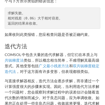
个与下方所示类似的错误信息：
求解失败。

相对残差（0.06）大于相对容差。

返回的结果未收敛。
如果收到此类报错，您应检查问题是否被正确约束。
迭代方法
COMSOL 中包含大量的迭代求解器，但它们在本质上与
共轭梯度法
类似，所以概念相当简单，不难理解其最高级
形式。其他变形包括
广义最小残差方法
和
双共轭梯度稳定
迭代法
，对于这方面有许多变形，但表现都很类似。
与直接求解器相反，迭代方法会逐步求解，而非通过一个
计算强度很大的步骤来实现。因此，当利用迭代方法求解
一个问题时，您会观察到求解过程中的误差估计会随着迭
代次数的增加而减少。对于良态问题，应为单调收敛。如
果您正在处理一些非良态问题，收敛就将更慢。迭代求解