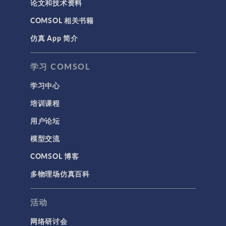
论文和技术资料
结构 & 声学
COMSOL 相关书籍
MEMS & 压电器件
仿真 App 简介
声学与振动
岩土力学
学习 COMSOL
材料模型
学习中心
结构力学
培训课程
结构动力学
用户论坛
通用
模型交流
API
COMSOL 博客
代理模型
多物理场仿真百科
仿真 App
优化
活动
几何
网络研讨会
基于方程建模