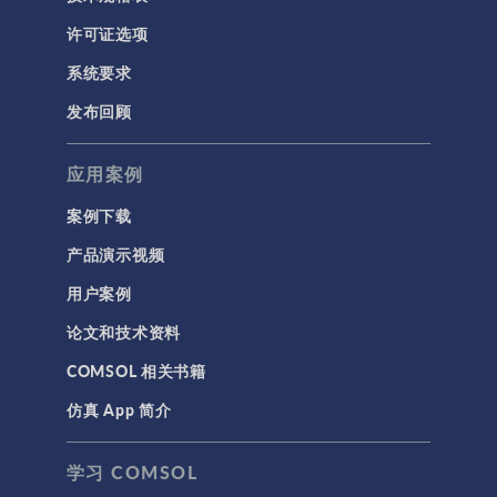
RF 与微波工程
许可证选项
低频电磁学
系统要求
半导体器件
发布回顾
射线光学
应用案例
带电粒子追踪
波动光学
案例下载
等离子体物理
产品演示视频
用户案例
科学新闻
论文和技术资料
结构 & 声学
COMSOL 相关书籍
MEMS & 压电器件
仿真 App 简介
声学与振动
岩土力学
学习 COMSOL
材料模型