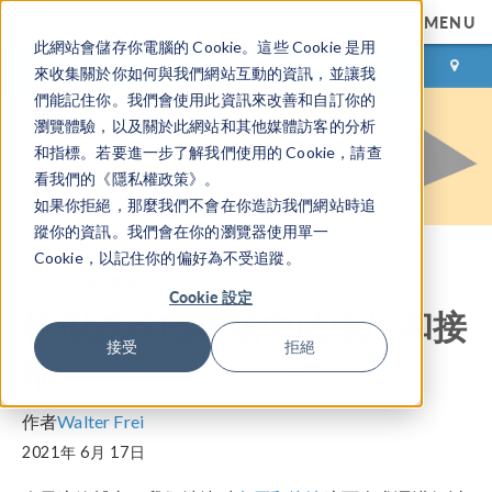
MENU
此網站會儲存你電腦的 Cookie。這些 Cookie 是用
登录
咨询与购买
來收集關於你如何與我們網站互動的資訊，並讓我
們能記住你。我們會使用此資訊來改善和自訂你的
瀏覽體驗，以及關於此網站和其他媒體訪客的分析
和指標。若要進一步了解我們使用的 Cookie，請查
看我們的《隱私權政策》。
如果你拒絕，那麼我們不會在你造訪我們網站時追
蹤你的資訊。我們會在你的瀏覽器使用單一
Cookie，以記住你的偏好為不受追蹤。
COMSOL 博客
Cookie 設定
模拟波状电磁场中的电压和接
接受
拒絕
地
作者
Walter Frei
2021年 6月 17日