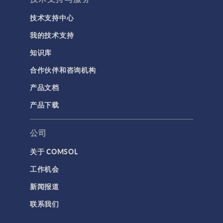
用户界面
技术支持中心
研究与求解器
我的技术支持
简介
知识库
结果与可视化
合作伙伴和咨询机构
网格
产品文档
集群计算和云计算
产品下载
标记
公司
关于 COMSOL
3D 打印
工作机会
AC/DC 模块
新闻报道
App 开发器简介视频
联系我们
CFD 模块
MEMS 模块