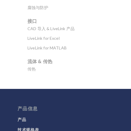
腐蚀与防护
接口
CAD 导入 & LiveLink 产品
LiveLink for Excel
LiveLink for MATLAB
流体 & 传热
传热
分子流
多孔介质流动
微流体
流体流动颗粒跟踪
产品信息
计算流体力学 (CFD)
产品
技术规格表
电磁学