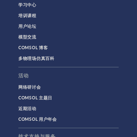
学习中心
结构力学
培训课程
结构动力学
用户论坛
通用
模型交流
API
COMSOL 博客
代理模型
多物理场仿真百科
仿真 App
优化
活动
几何
网络研讨会
基于方程建模
COMSOL 主题日
安装与许可证管理
近期活动
建模工具和定义
COMSOL 用户年会
材料
物理场接口
技术支持与服务