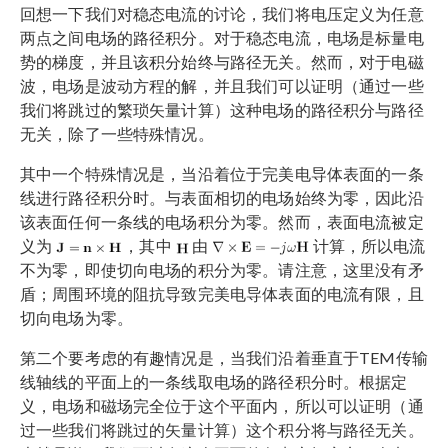
回想一下我们对稳态电流的讨论，我们将电压定义为任意
两点之间电场的路径积分。对于稳态电流，电场是标量电
势的梯度，并且该积分始终与路径无关。然而，对于电磁
波，电场是波动方程的解，并且我们可以证明（通过一些
我们将跳过的繁琐矢量计算）这种电场的路径积分与路径
无关，除了一些特殊情况。
其中一个特殊情况是，当沿着位于完美电导体表面的一条
线进行路径积分时。与表面相切的电场始终为零，因此沿
该表面任何一条线的电场积分为零。然而，表面电流被定
义为
，其中
由
计算，所以电流
不为零，即使切向电场的积分为零。请注意，这里没有矛
盾；周围环境的阻抗导致完美电导体表面的电流有限，且
切向电场为零。
第二个要考虑的有趣情况是，当我们沿着垂直于TEM传输
线轴线的平面上的一条线取电场的路径积分时。根据定
义，电场和磁场完全位于这个平面内，所以可以证明（通
过一些我们将跳过的矢量计算）这个积分将与路径无关。