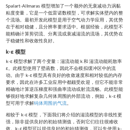
Spalart-Allmaras 模型增加了一个额外的无衰减动力涡黏
粘度变量，它是一个低雷诺数模型，可求解实体壁内的整
个流场。最初开发此模型是用于空气动力学应用，其优势
在于相对稳健，且分辨率要求适中。根据经验，此模型不
能精确计算剪切流、分离流或衰减湍流的流场，其优势在
于稳健性和收敛性良好。
k-ε 模型
k-ε 模型求解了两个变量：湍流动能 k 和 湍流动能耗散率
ε。此模型使用了壁函数，因此不会模拟缓冲区中的流
动。由于 k-ε 模型具有良好的收敛速度和相对较低的内存
要求，因此在许多工业应用中都颇受欢迎，但它不能非常
精确地计算逆压梯度和强曲率流动或射流流畅。此模型能
够很好地求解复杂几何体周围的外部流动，例如，k-ε 模
型可用于求解
钝体周围的气流
。
相较于 k-ε 模型，下面我们将介绍的湍流模型的非线性更
强，除非提供良好的初始猜测值，否则它们往往很难收
敛。k-ε 模型可以提供良好的初始猜测值，可以先使用 k-