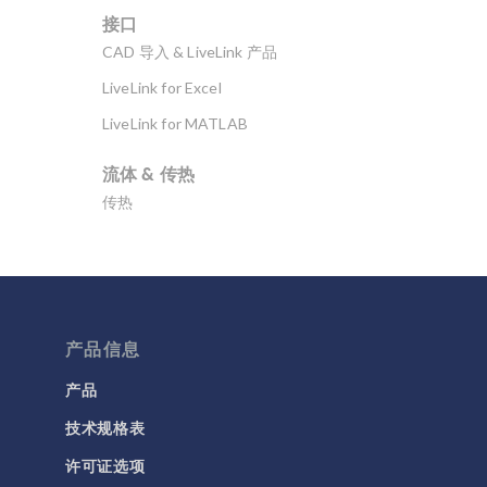
接口
CAD 导入 & LiveLink 产品
LiveLink for Excel
LiveLink for MATLAB
流体 & 传热
传热
分子流
多孔介质流动
微流体
产品信息
流体流动颗粒跟踪
计算流体力学 (CFD)
产品
技术规格表
电磁学
RF 与微波工程
许可证选项