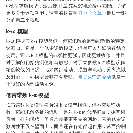
ε 模型求解模型，然后使用
生成新的湍流接口
功能。了解
更多关于这项功能，请查看这篇
学习中心文章
中最后一部
分的第二个视频。
k-ω 模型
k-ω 模型与 k-ε 模型类似，但它求解的是动能耗散的特定
速率 ω。它是一个低雷诺数模型，但是可以与壁函数结合
使用。它比 k-ε 模型的非线性更强，因此更难收敛，并且
对于解的初始猜测值相当敏感。对于大多数 k-ε 模型求解
精度较低的情况，比如内部流动、强曲率流动，分离流以
及射流，k-ω 模型会非常有帮助。
弯管头中的流动
就是一
个很好的内部流动示例。
低雷诺数 k-ε 模型
低雷诺数 k-ε 模型与 标准 k-ε 模型相似，但不需要壁函
数：它能求解各处的流动，是对 k-ε 的合理扩展，拥有和
后者一样的优势，但通常需要更密集的网格。它的低雷诺
数属性不仅在壁面上，而且还在各处都起作用，从而抑制