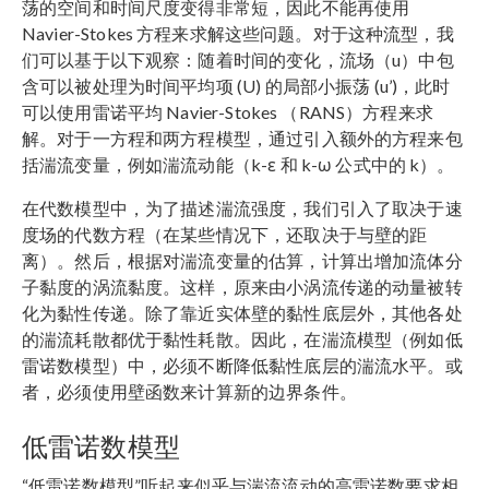
荡的空间和时间尺度变得非常短，因此不能再使用
Navier-Stokes 方程来求解这些问题。对于这种流型，我
们可以基于以下观察：随着时间的变化，流场（u）中包
含可以被处理为时间平均项 (U) 的局部小振荡 (u’)，此时
可以使用雷诺平均 Navier-Stokes （RANS）方程来求
解。对于一方程和两方程模型，通过引入额外的方程来包
括湍流变量，例如湍流动能（k-ε 和 k-ω 公式中的 k）。
在代数模型中，为了描述湍流强度，我们引入了取决于速
度场的代数方程（在某些情况下，还取决于与壁的距
离）。然后，根据对湍流变量的估算，计算出增加流体分
子黏度的涡流黏度。这样，原来由小涡流传递的动量被转
化为黏性传递。除了靠近实体壁的黏性底层外，其他各处
的湍流耗散都优于黏性耗散。因此，在湍流模型（例如低
雷诺数模型）中，必须不断降低黏性底层的湍流水平。或
者，必须使用壁函数来计算新的边界条件。
低雷诺数模型
“低雷诺数模型”听起来似乎与湍流流动的高雷诺数要求相