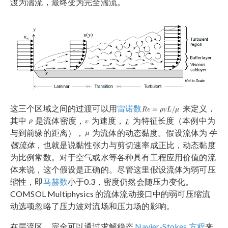
渡为湍流，最终变为完全湍流。
这三个区域之间的过渡可以用
雷诺数
来定义，
其中
是流体密度，
为速度，
为特征长度（本例中为
与到前缘的距离），
为流体的动态黏度。假设流体为
牛
顿流体
，也就是说黏性张力与剪切速率成正比，动态黏度
为比例常数。对于空气或水等各种具有工程应用价值的流
体来说，这个假设是正确的。尽管这里假设流体为弱可压
缩性，即
马赫数
小于0.3，密度仍然会随压力变化。
COMSOL Multiphysics 的流体流动接口中的弱可压缩流
动选项忽略了压力波对流场和压力场的影响。
在层流区，完全可以通过求解稳态
Navier-Stokes 方程
来