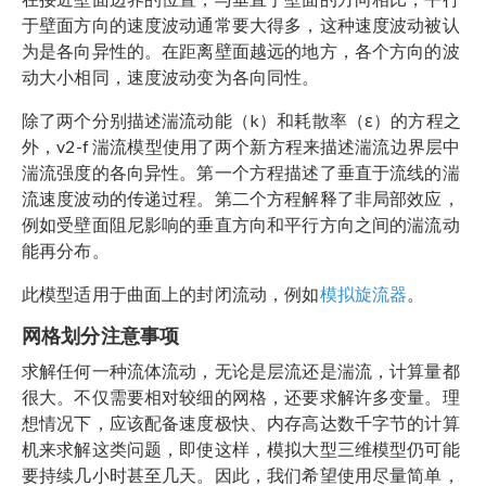
于壁面方向的速度波动通常要大得多，这种速度波动被认
为是各向异性的。在距离壁面越远的地方，各个方向的波
动大小相同，速度波动变为各向同性。
除了两个分别描述湍流动能（k）和耗散率（ε）的方程之
外，v2-f 湍流模型使用了两个新方程来描述湍流边界层中
湍流强度的各向异性。第一个方程描述了垂直于流线的湍
流速度波动的传递过程。第二个方程解释了非局部效应，
例如受壁面阻尼影响的垂直方向和平行方向之间的湍流动
能再分布。
此模型适用于曲面上的封闭流动，例如
模拟旋流器
。
网格划分注意事项
求解任何一种流体流动，无论是层流还是湍流，计算量都
很大。不仅需要相对较细的网格，还要求解许多变量。理
想情况下，应该配备速度极快、内存高达数千字节的计算
机来求解这类问题，即使这样，模拟大型三维模型仍可能
要持续几小时甚至几天。因此，我们希望使用尽量简单，