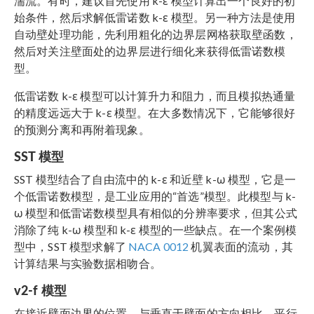
湍流。有时，建议首先使用 k-ε 模型计算出一个良好的初
始条件，然后求解低雷诺数 k-ε 模型。另一种方法是使用
自动壁处理功能，先利用粗化的边界层网格获取壁函数，
然后对关注壁面处的边界层进行细化来获得低雷诺数模
型。
低雷诺数 k-ε 模型可以计算升力和阻力，而且模拟热通量
的精度远远大于 k-ε 模型。在大多数情况下，它能够很好
的预测分离和再附着现象。
SST 模型
SST 模型结合了自由流中的 k-ε 和近壁 k-ω 模型，它是一
个低雷诺数模型，是工业应用的“首选”模型。此模型与 k-
ω 模型和低雷诺数模型具有相似的分辨率要求，但其公式
消除了纯 k-ω 模型和 k-ε 模型的一些缺点。在一个案例模
型中，SST 模型求解了
NACA 0012
机翼表面的流动，其
计算结果与实验数据相吻合。
v2-f 模型
在接近壁面边界的位置，与垂直于壁面的方向相比，平行