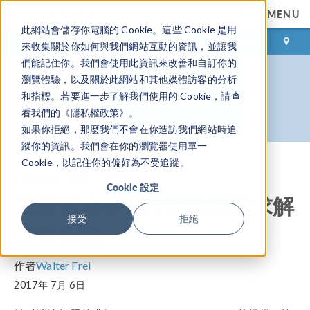
MENU
此網站會儲存你電腦的 Cookie。這些 Cookie 是用
登录
咨询与购买
來收集關於你如何與我們網站互動的資訊，並讓我
們能記住你。我們會使用此資訊來改善和自訂你的
瀏覽體驗，以及關於此網站和其他媒體訪客的分析
和指標。若要進一步了解我們使用的 Cookie，請查
看我們的《隱私權政策》。
如果你拒絕，那麼我們不會在你造訪我們網站時追
蹤你的資訊。我們會在你的瀏覽器使用單一
Cookie，以記住你的偏好為不受追蹤。
COMSOL 博客
Cookie 設定
我应该选择哪种湍流模型求解
接受
拒絕
CFD 问题
作者
Walter Frei
2017年 7月 6日