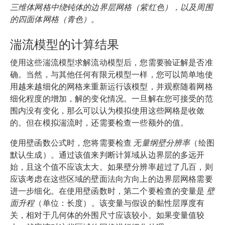
三维体网格中绕钝体的边界层网格（紫红色），以及周围
的四面体网格（青色）。
湍流模型的计算结果
使用这些湍流模型求解流动模型后，您需要验证解是否准
确。当然，与其他任何有限元模型一样，您可以简单地使
用越来越细化的网格来重新运行该模型，并观察随着网格
细化程度的增加，解的变化情况。一旦解在您可接受的范
围内没有变化，那么可以认为模拟使用这些网格是收敛
的。但在模拟湍流时，还需要检查一些额外的值。
使用壁函数公式时，您将需要检查
无量纲壁分辨率
（绘图
默认生成）。通过该值来判断计算域从边界层的多远开
始，且这个值不应该太大。如果壁分辨率超过了几百，则
应该考虑在这些区域的壁面法向方向上的边界层网格需要
进一步细化。在使用壁函数时，第二个要检查的变量是
壁
面升程
（单位：长度）。该变量与假设的黏性层厚度有
关，相对于几何体的外围尺寸应该较小。如果变量值较