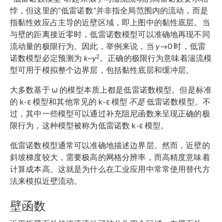
悖，但这里的“低雷诺数”并非指全局范围内的流动，而是
指黏性效应占主导的近壁区域，即上图中的黏性底层。当
与壁的距离接近零时，低雷诺数模型可以准确地再现不同
流动量的极限行为。因此，举例来说，当
y
→0 时，低雷
2
诺数模型必定预测为
k
~
y
。正确的极限行为意味着湍流模
型可用于模拟整个边界层，包括黏性底层和缓冲层。
大多数基于 ω 的模型本质上都是低雷诺数模型。但是标准
的 k-ε 模型和其他常见的 k-ε 模型
不是
低雷诺数模型。不
过，其中一些模型可以通过补充阻尼函数来呈现正确的极
限行为，这种模型被称为低雷诺数 k-ε 模型。
低雷诺数模型通常可以准确地描述边界层。然而，近壁的
斜坡梯度较大，需要极高的网格分辨率，而高精度意味着
计算成本高。这就是为什么在工业应用中常常使用替代方
法来模拟近壁流动。
壁函数