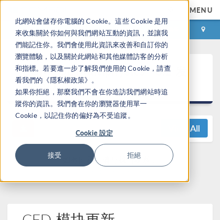
MENU
此網站會儲存你電腦的 Cookie。這些 Cookie 是用
登录
咨询与购买
來收集關於你如何與我們網站互動的資訊，並讓我
們能記住你。我們會使用此資訊來改善和自訂你的
瀏覽體驗，以及關於此網站和其他媒體訪客的分析
®
COMSOL Multiphysics
6.2 发
和指標。若要進一步了解我們使用的 Cookie，請查
看我們的《隱私權政策》。
布亮点
如果你拒絕，那麼我們不會在你造訪我們網站時追
蹤你的資訊。我們會在你的瀏覽器使用單一
Cookie，以記住你的偏好為不受追蹤。
View All
Cookie 設定
接受
拒絕
如有问题，请与我们联系：
support@comsol.com
CFD 模块更新