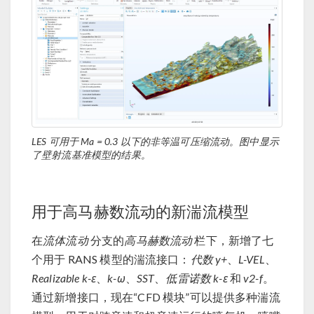
LES 可用于 Ma = 0.3 以下的非等温可压缩流动。图中显示
了壁射流基准模型的结果。
用于高马赫数流动的新湍流模型
在
流体流动
分支的
高马赫数流动
栏下，新增了七
个用于 RANS 模型的湍流接口：
代数 y+
、
L-VEL
、
Realizable k-ε
、
k-ω
、
SST
、
低雷诺数 k-ε
和
v2-f
。
通过新增接口，现在“CFD 模块”可以提供多种湍流