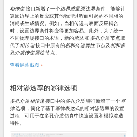
相传递
接口新增了一个
边界质量源
边界条件，能够计
算因边界上的反应或其他物理过程而引起的不同相的
消耗或生成情况。例如，当相传递与表面反应耦合
时，设置边界条件将变得更加容易。此外，为了统一
不同物理场接口的术语，新的
流体
和
多孔介质
节点取
代了
相传递
接口中原有的
相和传递属性
节点及
相和多
孔介质传递属性
节点。
查看屏幕截图
相对渗透率的幂律选项
多孔介质相传递
接口中的
多孔介质
特征新增了一个
幂
律
选项，简化了基于幂律表达式的相对渗透率的设置
过程，可用于在多孔介质仿真中快速设置和模拟渗透
特性。