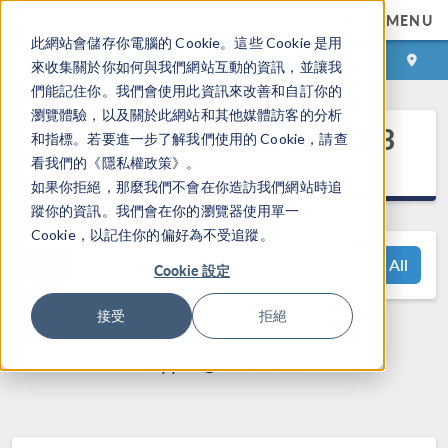
MENU
此網站會儲存你電腦的 Cookie。這些 Cookie 是用
登录
咨询与购买
來收集關於你如何與我們網站互動的資訊，並讓我
們能記住你。我們會使用此資訊來改善和自訂你的
瀏覽體驗，以及關於此網站和其他媒體訪客的分析
®
COMSOL Multiphysics
6.3
和指標。若要進一步了解我們使用的 Cookie，請查
发布亮点
看我們的《隱私權政策》。
如果你拒絕，那麼我們不會在你造訪我們網站時追
蹤你的資訊。我們會在你的瀏覽器使用單一
Cookie，以記住你的偏好為不受追蹤。
View All
Cookie 設定
接受
拒絕
如有问题，请与我们联系：
support@comsol.com