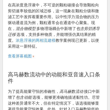
在高浓度悬浮液中，不可逆的颗粒碰撞会导致颗粒向
剪切速率较低的区域迁移，这一现象在颗粒分级和微
滤工艺中发挥着重要作用。以中性浮力混合物的压力
驱动通道流为例，颗粒通常会在通道中心聚集。现
在，
混合物模型
多物理场耦合中新增了
包含剪切诱导
迁移
选项，支持多种物质，并能增强仿真结果的精
度。
浓悬浮液的两相流建模
教学案例现已更新，以便
采用这一新特征。
查看屏幕截图
高马赫数流动中的动能和亚音速入口条
件
为了提高能量守恒的准确性，
高马赫数流动
接口中新
增了
包含动能
选项，能够更准确地描述黏性功。尽管
这种差异通常不大，但在特定情况下，该选项能够显
著提升能量守恒效果。此外，针对入口马赫数较低的