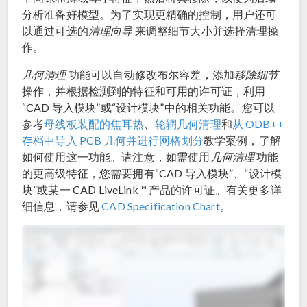
分析准备好模型。为了实现更精确的控制，用户还可
以通过可选的
清理向导
来调整细节大小并选择清理操
作。
几何清理
功能可以自动修改布尔容差，添加
移除细节
操作，并根据检测到的特征和可用的许可证，利用
“CAD 导入模块”或“设计模块”中的相关功能。您可以
参考
母线板装配的焦耳热
、
轮辋几何清理
和
从 ODB++
存档中导入 PCB 几何并进行网格划分
教学案例，了解
如何使用这一功能。请注意，如需使用
几何清理
功能
的更高级特征，您需要拥有“CAD 导入模块”、“设计模
块”或某一 CAD LiveLink™ 产品的许可证。有关更多详
细信息，请参见
CAD Specification Chart
。