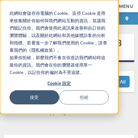
MENU
此網站會儲存你電腦的 Cookie。這些 Cookie 是用
登录
咨询与购买
來收集關於你如何與我們網站互動的資訊，並讓我
們能記住你。我們會使用此資訊來改善和自訂你的
瀏覽體驗，以及關於此網站和其他媒體訪客的分析
®
COMSOL Multiphysics
6.3
和指標。若要進一步了解我們使用的 Cookie，請查
发布亮点
看我們的《隱私權政策》。
如果你拒絕，那麼我們不會在你造訪我們網站時追
蹤你的資訊。我們會在你的瀏覽器使用單一
Cookie，以記住你的偏好為不受追蹤。
View All
Cookie 設定
接受
拒絕
如有问题，请与我们联系：
support@comsol.com