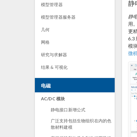
静
模型管理器
静
模型管理器服务器
用
几何
更精
6
网格
模块
微
研究与求解器
结果 & 可视化
电磁
AC/DC 模块
静电接口新增公式
广泛支持包括生物组织在内的色
散材料建模