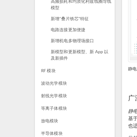
高频损耗和均质化利兹线圈导线
模型
新增“叠片铁芯”特征
电路连接更加便捷
新增机电多物理场接口
新模型和更新模型、新 App 以
及新插件
静电
RF 模块
波动光学模块
射线光学模块
广
等离子体模块
静
基
放电模块
也
半导体模块