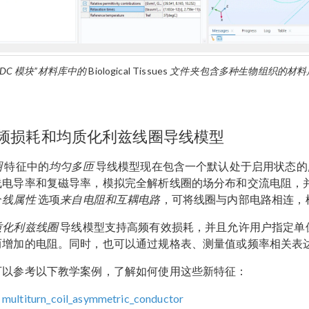
C/DC 模块”材料库中的
Biological Tissues
文件夹包含多种生物组织的材料
频损耗和均质化利兹线圈导线模型
圈
特征中的
均匀多匝
导线模型现在包含一个默认处于启用状态的
线电导率和复磁导率，模拟完全解析线圈的场分布和交流电阻，
个
线属性
选项
来自电阻和互耦电路
，可将线圈与内部电路相连，
质化利兹线圈
导线模型支持高频有效损耗，并且允许用户指定单
而增加的电阻。同时，也可以通过规格表、测量值或频率相关表
可以参考以下教学案例，了解如何使用这些新特征：
multiturn_coil_asymmetric_conductor