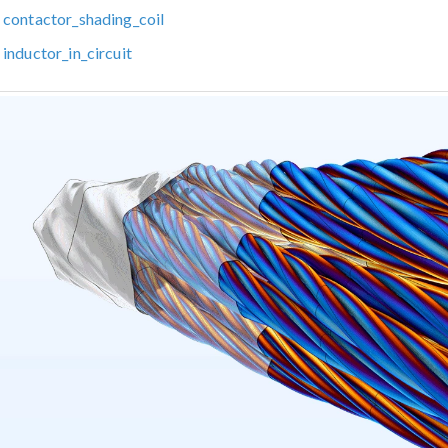
contactor_shading_coil
inductor_in_circuit