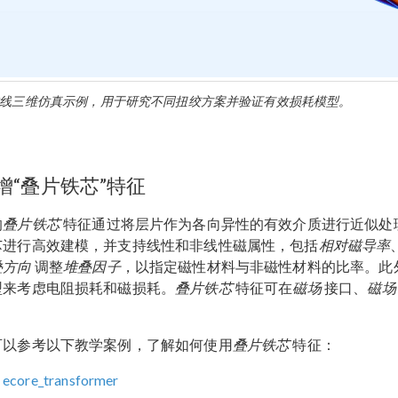
线三维仿真示例，用于研究不同扭绞方案并验证有效损耗模型。
增“叠片铁芯”特征
的
叠片铁芯
特征通过将层片作为各向异性的有效介质进行近似处
芯进行高效建模，并支持线性和非线性磁属性，包括
相对磁导率
叠方向
调整
堆叠因子
，以指定磁性材料与非磁性材料的比率。此
型来考虑电阻损耗和磁损耗。
叠片铁芯
特征可在
磁场
接口、
磁场
。
可以参考以下教学案例，了解如何使用
叠片铁芯
特征：
ecore_transformer