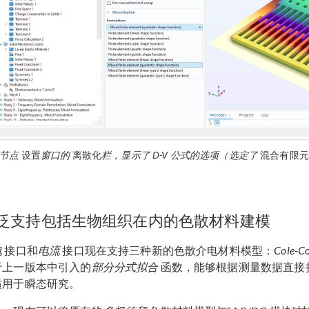
节点
设置
窗口的
离散化
栏，显示了 D-V 公式的选项（选定了
混合有限元
泛支持包括生物组织在内的色散材料建模
电
接口和
电流
接口现在支持三种新的色散介电材料模型：
Cole-Co
于上一版本中引入的
部分分式拟合
函数，能够根据测量数据直接
适用于瞬态研究。