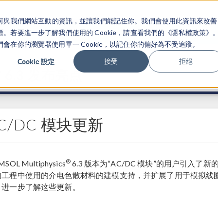
關於你如何與我們網站互動的資訊，並讓我們能記住你。我們會使用此資訊來改善
产品
行业应用
若要進一步了解我們使用的 Cookie，請查看我們的《隱私權政策》
在你的瀏覽器使用單一 Cookie，以記住你的偏好為不受追蹤。
Cookie 設定
接受
拒絕
®
6.3 发布亮点
C/DC 模块更新
®
SOL Multiphysics
6.3 版本为“AC/DC 模块”的用户引
物工程中使用的介电色散材料的建模支持，并扩展了用于模拟线
，进一步了解这些更新。