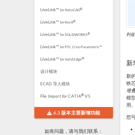
LiveLink™
®
for
AutoCAD
LiveLink™
®
for
Revit
利兹
LiveLink™
®
for
SOLIDWORKS
LiveLink™
for
PTC Creo Parametric™
LiveLink™
®
for
Solid Edge
新
设计模块
新
铁
ECAD 导入模块
堆
®
File Import
for
CATIA
V5
模
用
6.3 版本主要新增功能
您
如有问题，请与我们联系：