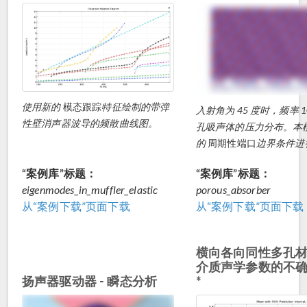
使用新的
模态跟踪
特征绘制的带弹
入射角为 45 度时，频率 10
性壁消声器波导的频散曲线图。
孔吸声体的压力分布。本
的
周期性端口
边界条件进
“案例库”标题：
“案例库”标题：
eigenmodes_in_muffler_elastic
porous_absorber
从“案例下载”页面下载
从“案例下载”页面下载
横向各向同性多孔
介质声学参数的不
扬声器驱动器 - 瞬态分析
*