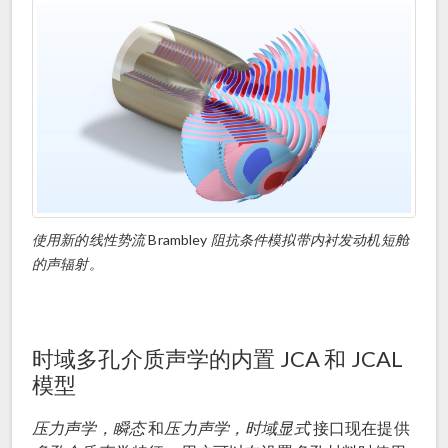
使用新的线性势流
Brambley
阻抗条件模拟带内衬发动机短舱
的声辐射。
时域多孔介质声学的内置 JCA 和 JCAL
模型
压力声学，瞬态
和
压力声学，时域显式
接口现在提供