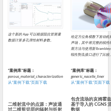
这个新的 App 可以根据阻抗管测量
给定方位角模数下发动机
数据计算多孔弹性材料参数。
声场，其中将完整的线性
斯方法与使用新
Brambley
线性势流
接口进行了比较
“案例库”标题：
“案例库”标题：
porous_material_characterization
generic_nacelle_liner
从“案例下载”页面下载
从“案例下载”页面下载
包含流场的亥姆霍
二维射流中的点源：声波通
基于导入的 CGNS
过二维剪切层的辐射与折射
数据