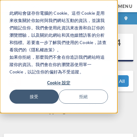
MENU
此網站會儲存你電腦的 Cookie。這些 Cookie 是用
登录
咨询与购买
來收集關於你如何與我們網站互動的資訊，並讓我
們能記住你。我們會使用此資訊來改善和自訂你的
瀏覽體驗，以及關於此網站和其他媒體訪客的分析
®
COMSOL Multiphysics
6.4
和指標。若要進一步了解我們使用的 Cookie，請查
发布亮点
看我們的《隱私權政策》。
如果你拒絕，那麼我們不會在你造訪我們網站時追
蹤你的資訊。我們會在你的瀏覽器使用單一
Cookie，以記住你的偏好為不受追蹤。
View All
Cookie 設定
接受
拒絕
如有问题，请与我们联系：
support@comsol.com