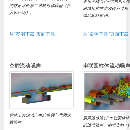
采用全耦合声–结构相互
的球形水听器二维轴对称模型（含
时域模拟冲击波碎石过程
入射声场）。
体的相场损伤。
从“案例下载”页面下载
从“案例下载”页面下载
空腔流动噪声
串联圆柱体流动噪
腔体上方流动产生的单频与宽频流
展示流体流过“串联圆柱体
致噪声。
的流动噪声。参考资料：Fir