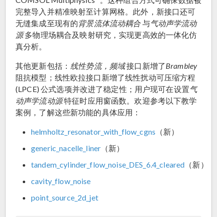
完整导入并精准映射至计算网格。此外，新接口还可
无缝集成至现有的
背景流体流动耦合
与
气动声学流动
源
多物理场耦合及映射研究，实现更高效的一体化仿
真分析。
其他更新包括：
线性势流，频域
接口新增了
Brambley
阻抗模型；线性欧拉接口新增了线性扰动可压缩方程
(LPCE) 公式选项并改进了稳定性；用户现可在设置
气
动声学流动源
特征时应用窗函数。欢迎参考以下教学
案例，了解这些新功能的具体应用：
helmholtz_resonator_with_flow_cgns
（新）
generic_nacelle_liner
（新）
tandem_cylinder_flow_noise_DES_6.4_cleared
（新）
cavity_flow_noise
point_source_2d_jet