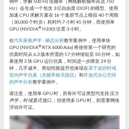
例中，求解 500 Hz 倍频带（网格解析频率高达 750
Hz）会生成一个包含 3 亿自由度 (DOF) 的模型。使用
加速 CPU 求解方案在 16 个集群节点上模拟 40 个周期
（30,000 个时步）耗时约 7 小时 45 分钟，而使用单
®
GPU (NVIDIA
H100) 仅需 3 小时。
在
汽车座舱声学 - 瞬态分析
教学案例中，使用单块
®
GPU (NVIDIA
RTX 6000 Ada) 将使得第一个研究的
仿真时间从 6.3 版本所需的 57 分钟缩短至 50 分钟，如
果使用 2 块 GPU 运行仿真，时间进一步降至 29 分
钟，几乎减半。类似性能提升也体现在
基于波的时域
室内声学仿真（含频率相关阻抗）
和
开放式办公空间
的声学分析
教学案例中。
请注意，使用单 GPU 时，所有许可证类型均支持
压力
声学，时域显式
接口；但使用多 GPU 时，则需要网络
浮动许可证。