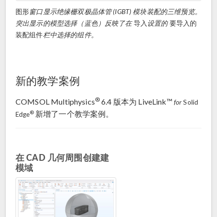
图形
窗口显示绝缘栅双极晶体管 (IGBT) 模块装配的三维预览。
突出显示的模型选择（蓝色）反映了在
导入
设置的
要导入的
装配组件
栏中选择的组件。
新的教学案例
®
COMSOL Multiphysics
6.4 版本为 LiveLink™
for
Solid
新增了一个教学案例。
®
Edge
在 CAD 几何周围创建建
模域