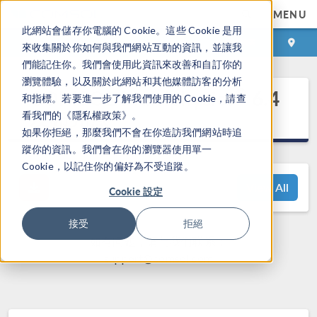
MENU
此網站會儲存你電腦的 Cookie。這些 Cookie 是用
登录
咨询与购买
來收集關於你如何與我們網站互動的資訊，並讓我
們能記住你。我們會使用此資訊來改善和自訂你的
瀏覽體驗，以及關於此網站和其他媒體訪客的分析
®
COMSOL Multiphysics
6.4
和指標。若要進一步了解我們使用的 Cookie，請查
发布亮点
看我們的《隱私權政策》。
如果你拒絕，那麼我們不會在你造訪我們網站時追
蹤你的資訊。我們會在你的瀏覽器使用單一
Cookie，以記住你的偏好為不受追蹤。
View All
Cookie 設定
接受
拒絕
如有问题，请与我们联系：
support@comsol.com