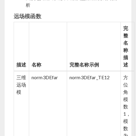
析
远场模函数
完
整
名
称
描
描述
名称
完整名称示例
述
三维
norm3DEfar
norm3DEfar_TE12
方
远场
位
模
角
模
数
1，
模
数
为