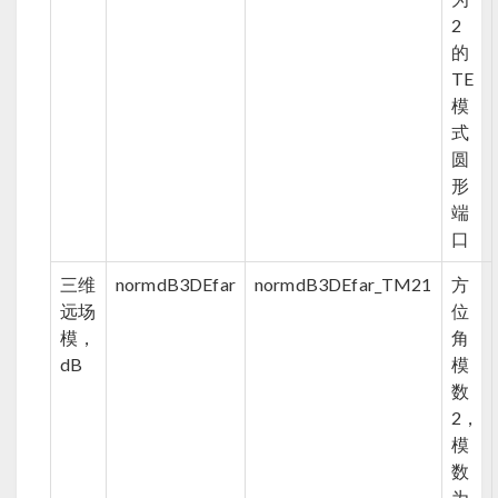
2
的
TE
模
式
圆
形
端
口
三维
normdB3DEfar
normdB3DEfar_TM21
方
远场
位
模，
角
dB
模
数
2，
模
数
为