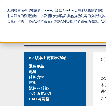
此網站會儲存你電腦的 Cookie。這些 Cookie 是用來收集
和自訂你的瀏覽體驗，以及關於此網站和其他媒體訪客的分析和指標。
如果你拒絕，那麼我們不會在你造訪我們網站時追蹤你的資訊。我們會
®
COMSOL Multiphysics
6
C
6.2 版本主要新增功能
通用更新
电磁
结构力学
CO
声学
术
流体 & 传热
进
化学 & 电化学
独
CAD 与网格