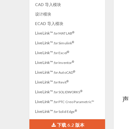
CAD 导入模块
设计模块
ECAD 导入模块
LiveLink™
®
for
MATLAB
LiveLink™
®
for
Simulink
LiveLink™
®
for
Excel
LiveLink™
®
for
Inventor
LiveLink™
®
for
AutoCAD
LiveLink™
®
for
Revit
LiveLink™
®
for
SOLIDWORKS
声
LiveLink™
for
PTC Creo Parametric™
LiveLink™
®
for
Solid Edge
下载 6.2 版本