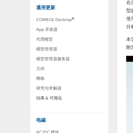
在
通用更新
型
使
®
COMSOL Desktop
分
App 开发器
本
代理模型
附
模型管理器
模型管理器服务器
几何
网格
研究与求解器
结果 & 可视化
电磁
AC/DC 模块