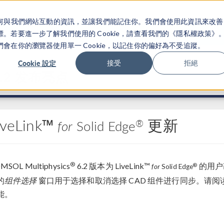
關於你如何與我們網站互動的資訊，並讓我們能記住你。我們會使用此資訊來改善
产品
行业应用
若要進一步了解我們使用的 Cookie，請查看我們的《隱私權政策》
在你的瀏覽器使用單一 Cookie，以記住你的偏好為不受追蹤。
Cookie 設定
接受
拒絕
.2 发布亮点
iveLink™
更新
®
for
Solid Edge
®
MSOL Multiphysics
6.2 版本为 LiveLink™
的用户
®
for
Solid Edge
的
组件选择
窗口用于选择和取消选择 CAD 组件进行同步。请
能。