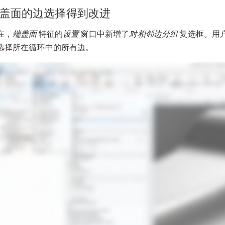
盖面的边选择得到改进
在，
端盖面
特征的
设置
窗口中新增了
对相邻边分组
复选框。用
选择所在循环中的所有边。