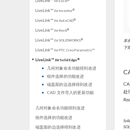
LiveLink™
for
Excel
LiveLink™
®
for
Inventor
LiveLink™
®
for
AutoCAD
LiveLink™
®
for
Revit
LiveLink™
®
for
SOLIDWORKS
本
下
LiveLink™
for
PTC Creo Parametric™
LiveLink™
®
for
Solid Edge
几何对象命名功能得到改进
C
组件选择的功能改进
C
端盖面的边选择得到改进
处
CAD 文件导入的更新功能
Rea
几何对象命名功能得到改进
组件选择的功能改进
So
SO
端盖面的边选择得到改进