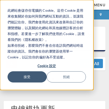
MENU
此網站會儲存你電腦的 Cookie。這些 Cookie 是用
登录
咨询与购买
來收集關於你如何與我們網站互動的資訊，並讓我
們能記住你。我們會使用此資訊來改善和自訂你的
瀏覽體驗，以及關於此網站和其他媒體訪客的分析
®
COMSOL Multiphysics
6.2 发
和指標。若要進一步了解我們使用的 Cookie，請查
看我們的《隱私權政策》。
布亮点
如果你拒絕，那麼我們不會在你造訪我們網站時追
蹤你的資訊。我們會在你的瀏覽器使用單一
Cookie，以記住你的偏好為不受追蹤。
View All
Cookie 設定
接受
拒絕
如有问题，请与我们联系：
support@comsol.com
电镀模块更新