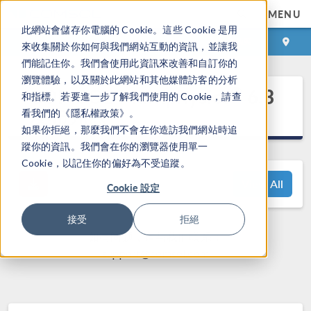
MENU
此網站會儲存你電腦的 Cookie。這些 Cookie 是用
登录
咨询与购买
來收集關於你如何與我們網站互動的資訊，並讓我
們能記住你。我們會使用此資訊來改善和自訂你的
瀏覽體驗，以及關於此網站和其他媒體訪客的分析
®
COMSOL Multiphysics
6.3
和指標。若要進一步了解我們使用的 Cookie，請查
发布亮点
看我們的《隱私權政策》。
如果你拒絕，那麼我們不會在你造訪我們網站時追
蹤你的資訊。我們會在你的瀏覽器使用單一
Cookie，以記住你的偏好為不受追蹤。
View All
Cookie 設定
接受
拒絕
如有问题，请与我们联系：
support@comsol.com