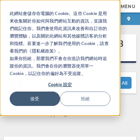
MENU
此網站會儲存你電腦的 Cookie。這些 Cookie 是用
登录
咨询与购买
來收集關於你如何與我們網站互動的資訊，並讓我
們能記住你。我們會使用此資訊來改善和自訂你的
瀏覽體驗，以及關於此網站和其他媒體訪客的分析
®
COMSOL Multiphysics
6.3
和指標。若要進一步了解我們使用的 Cookie，請查
发布亮点
看我們的《隱私權政策》。
如果你拒絕，那麼我們不會在你造訪我們網站時追
蹤你的資訊。我們會在你的瀏覽器使用單一
Cookie，以記住你的偏好為不受追蹤。
View All
Cookie 設定
接受
拒絕
如有问题，请与我们联系：
support@comsol.com