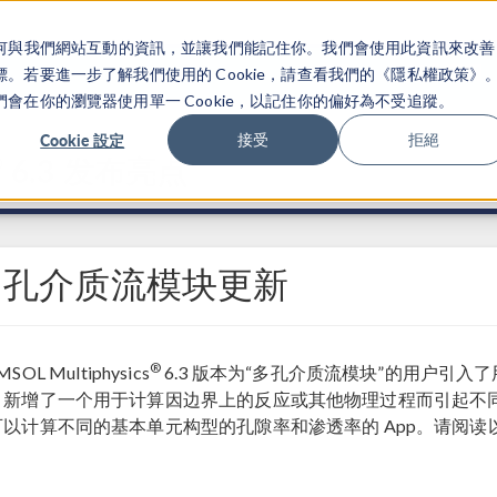
關於你如何與我們網站互動的資訊，並讓我們能記住你。我們會使用此資訊來改善
产品
行业应用
若要進一步了解我們使用的 Cookie，請查看我們的《隱私權政策》
在你的瀏覽器使用單一 Cookie，以記住你的偏好為不受追蹤。
Cookie 設定
接受
拒絕
®
6.3 发布亮点
多孔介质流模块更新
®
SOL Multiphysics
6.3 版本为“多孔介质流模块”的用户引
，新增了一个用于计算因边界上的反应或其他物理过程而引起不
可以计算不同的基本单元构型的孔隙率和渗透率的 App。请阅