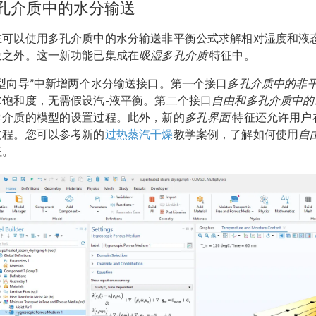
孔介质中的水分输送
在可以使用多孔介质中的水分输送非平衡公式求解相对湿度和液
设之外。这一新功能已集成在
吸湿多孔介质
特征中。
模型向导”中新增两个水分输送接口。第一个接口
多孔介质中的非
水饱和度，无需假设汽-液平衡。第二个接口
自由和多孔介质中的
存介质的模型的设置过程。此外，新的
多孔界面
特征还允许用户
过程。您可以参考新的
过热蒸汽干燥
教学案例，了解如何使用
自
征。