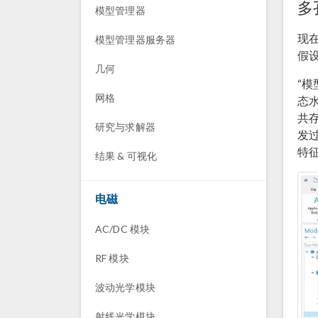
多
模型管理器
现
模型管理器服务器
假
几何
“
网格
态
共
研究与求解器
发
特
结果 & 可视化
电磁
AC/DC 模块
RF 模块
波动光学模块
射线光学模块